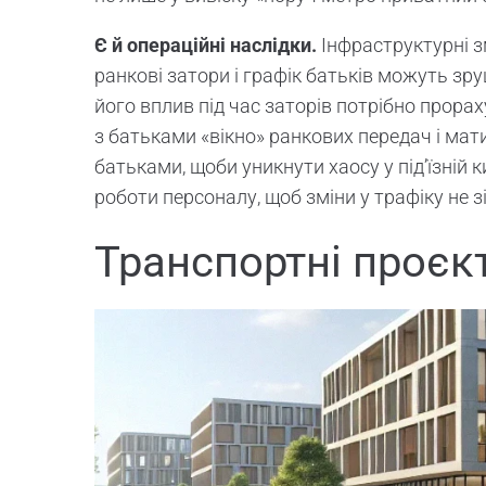
Є й операційні наслідки.
Інфраструктурні з
ранкові затори і графік батьків можуть зр
його вплив під час заторів потрібно прора
з батьками «вікно» ранкових передач і мат
батьками, щоби уникнути хаосу у під’їзній 
роботи персоналу, щоб зміни у трафіку не з
Транспортні проєкт