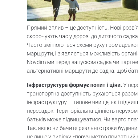
Прямий вплив – це доступність. Нові розв’я
скорочують час у дорозі до дитячого садк
Часто змінюються схеми руху громадськог
маршрути, і з’являється можливість органі
Novdim ми перед запуском садка чи партне
альтернативні маршрути до садка, щоб бать
Інфраструктура формує попит і ціни.
У пер
транспортна доступність рухаються разом:
інфраструктуру – типове явище, як і підвищ
пересадок. Територіальна цінність нерухом
батьків може підвищуватися. Чи варто пла
Так, якщо ви бачите реальні строки будівни
не лише у вивіску «поруч метро приватний 