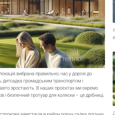
Я
окація вибрана правильно, час у дорозі до
ть дитсадка громадським транспортом і
а авто зростають. В наших проєктах ми окремо
в і безпечний тротуар для коляски – це дрібниці,
Д
строкова інвестиція в район поруч садка логічна