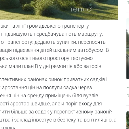
зки та лінії громадського транспорту
а і підвищують передбачуваність маршруту.
о транспорту: додають зупинки, переносять
зація підвезення дітей шкільним автобусом. В
рського освітнього простору тестуємо
ки мали план B у дні ремонтів або заторів.
спективних районах ринок приватних садків і
 зростання цін на послуги садка через
ення цін на оренду приміщень біля вузлів
ості зростає швидше, але й поріг входу для
тити більше за садок у перспективному районі?
цтва і заклад інвестує в безпеку та вентиляцію, а
садок».