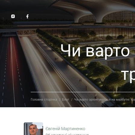
Чи варто
т
Головна сторінка
/
Блог
/
Чи варто орієнтуватися на майбутні тр
Євгеній Мартиненко