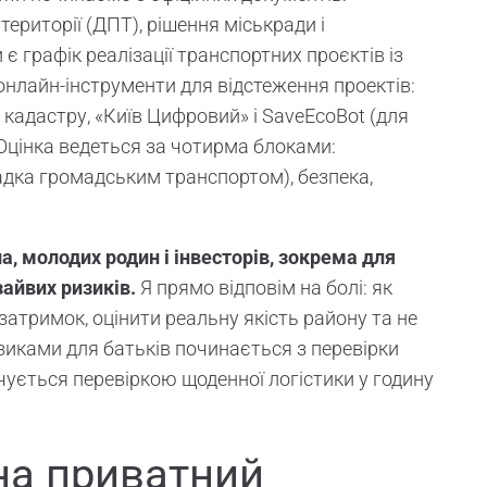
ериторії (ДПТ), рішення міськради і
є графік реалізації транспортних проєктів із
 онлайн-інструменти для відстеження проектів:
 кадастру, «Київ Цифровий» і SaveEcoBot (для
 Оцінка ведеться за чотирма блоками:
садка громадським транспортом), безпека,
а, молодих родин і інвесторів, зокрема для
зайвих ризиків.
Я прямо відповім на болі: як
затримок, оцінити реальну якість району та не
зиками для батьків починається з перевірки
чується перевіркою щоденної логістики у годину
на приватний