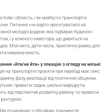
 Київ і область, і як майбутні транспортні
они. Питання «чи варто орієнтуватися на
ожної молодої родини, яка підбирає будинок і
ом, і у кожного інвестора, що дивиться на
дка. Моя мета, дати чесну, практичну рамку для
вати невизначеність.
ення «йти/не йти» у локацію з огляду на міські
ія на транспортні проєкти при переїзді має сенс
ерджену фазу реалізації від політичної обіцянки.
тьми: приватні садки, шкільні маршрути,
ть від перспектив розвитку району та приватні
труктурою.
Ми починаємо з офіційних документів: