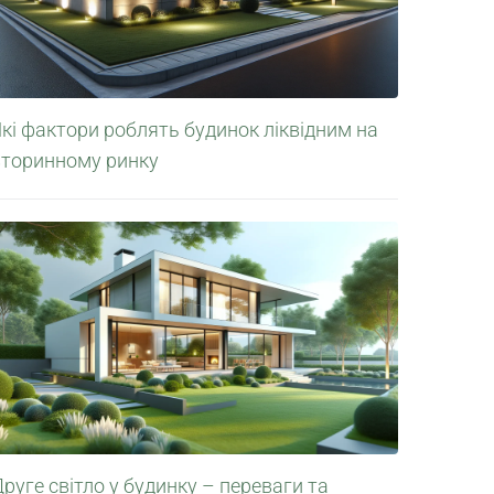
кі фактори роблять будинок ліквідним на
вторинному ринку
руге світло у будинку – переваги та