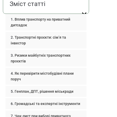
Зміст статті
Вплив транспорту на приватний
дитсадок
Транспортні проєкти: сім’я та
інвестор
Ризики майбутніх транспортних
проєктів
Як перевірити містобудівні плани
поруч
Генплан, ДПТ, рішення міськради
Громадські та експертні інструменти
Чек-лист при виборі приватного