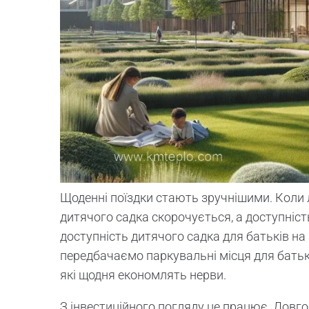
Щоденні поїздки стають зручнішими. Коли л
дитячого садка скорочується, а доступніс
доступність дитячого садка для батьків н
передбачаємо паркувальні місця для батькі
які щодня економлять нерви.
З інвестиційного погляду це працює. Довго