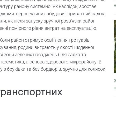
н
руктуру району системно. Як наслідок, зростає
 садками: перспективи забудови і приватний садок
и, як після запуску зручної розв’язки район
женні помірного рівня витрат на експлуатацію.
Коли район отримує освітлення тротуарів,
ркування, родини виграють у якості щоденної
ові зони зелених насаджень біля садка та
 косметика, а основа здорового мікрорайону. В
 з бруківки та без бордюрів, зручно для колясок
Ж
транспортних