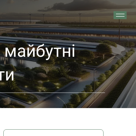
 майбутні
ти