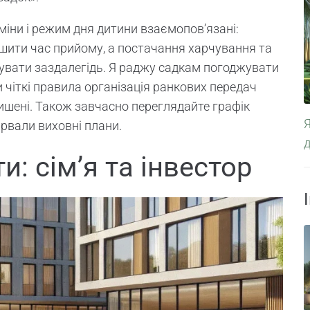
міни і режим дня дитини взаємопов’язані:
ушити час прийому, а постачання харчування та
хувати заздалегідь. Я раджу садкам погоджувати
и чіткі правила організація ранкових передач
кишені. Також завчасно переглядайте графік
ірвали виховні плани.
и: сім’я та інвестор