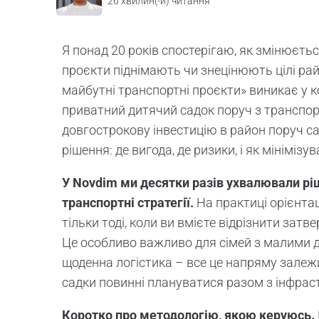
26
хвилин(-и) читання
Я понад 20 років спостерігаю, як змінюється
проєкти піднімають чи знецінюють цілі рай
майбутні транспортні проєкти» виникає у к
приватний дитячий садок поруч з транспорт
довгострокову інвестицію в район поруч са
рішення: де вигода, де ризики, і як мінімізу
У Novdim ми десятки разів ухвалювали ріш
транспортні стратегії.
На практиці орієнтац
тільки тоді, коли ви вмієте відрізнити затв
Це особливо важливо для сімей з малими ді
щоденна логістика – все це напряму залежи
садки повинні плануватися разом з інфрас
Коротко про методологію, якою керуюсь.