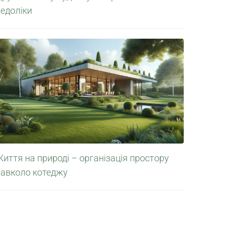
едоліки
иття на природі – організація простору
навколо котеджу