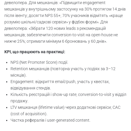
девелопера. Для мешканців: «Підвищити engagement
мешканців у внутрішньому застосунку на 30% протягом 14 днів
після івенту; досягти NPS 55+; 70% учасників відмітять «краще
розумію шкільні/садкові сервіси» у фідбек-формі». Для
девелопера: «Зібрати 120 нових leads з рекомендацій
мешканців; забезпечити conversion-to-visit на open-house не
нижче 25%; отримати мінімум 6 бронювань у 60 днів».
KPI, що працюють на практиці:
NPS (Net Promoter Score) події.
Retention мешканців (повторна участь у подіях за 3–12
місяців).
Engagement: відкриття email/push, участь у квестах,
відвідування стендів.
Кількість реєстрацій і show-up rate; conversion-to-visit у відділ
продажу.
LTV мешканця (lifetime value) через додаткові сервіси; CAC
(cost of acquisition).
Частка рефералів і user-generated content.