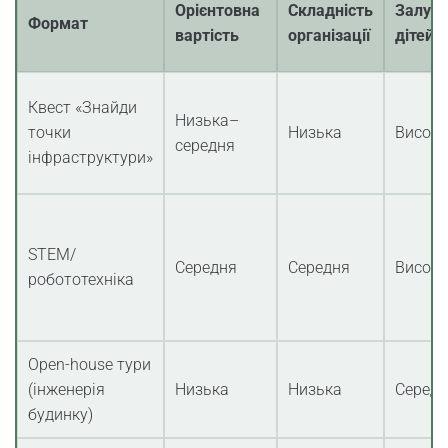
Орієнтовна
Складність
Залуче
Формат
вартість
організації
дітей/
Квест «Знайди
Низька–
точки
Низька
Висока
середня
інфраструктури»
STEM/
Середня
Середня
Висока
робототехніка
Open-house тури
(інженерія
Низька
Низька
Серед
будинку)