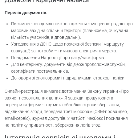
Перелік документів:
Письмове повідомлення/погодження з місцевою радою про
масовий захід на спільній території (план-схема, очікувана
кількість учасників, відповідальні).
Узгодження з ДСНС щодо пожежної безпеки і маршруту
евакуації; за потреби – тимчасові електричні мережі.
Повідомлення Нацполіції про дату/час/формат.
Для кейтерингу: документи від Держпродспоживслужби,
сертифікати постачальників.
Договори зі спонсорами і підрядниками, страхові поліси.
Онлайн-реєстрація вимагає дотримання Закону України «Про
захист персональних даних». Я завжди прошу юриста
перевірити форми згод: мета обробки, строки зберігання,
відкликання згоди, передача третім особам (CRM-провайдер,
email-сервіс), журнал доступів. У чатботі, чекбокс і посилання
на політику приватності, збереження логів згод.
Інтеграція сервісів зі школами і