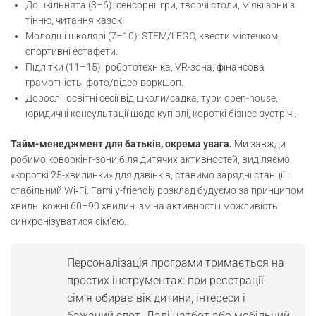
Дошкільнята (3–6): сенсорні ігри, творчі столи, м’які зони з
тінню, читання казок.
Молодші школярі (7–10): STEM/LEGO, квести містечком,
спортивні естафети.
Підлітки (11–15): робототехніка, VR-зона, фінансова
грамотність, фото/відео-воркшоп.
Дорослі: освітні сесії від школи/садка, тури open-house,
юридичні консультації щодо купівлі, короткі бізнес-зустрічі.
Тайм-менеджмент для батьків, окрема увага.
Ми завжди
робимо коворкінг-зони біля дитячих активностей, виділяємо
«короткі 25-хвилинки» для дзвінків, ставимо зарядні станції і
стабільний Wi‑Fi. Family-friendly розклад будуємо за принципом
хвиль: кожні 60–90 хвилин: зміна активності і можливість
синхронізуватися сім’єю.
Персоналізація програми тримається на
простих інструментах: при реєстрації
сім’я обирає вік дитини, інтереси і
бажаний слот. Далі чатбот або мобільний