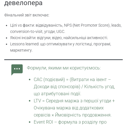
девелопера
Фінальний звіт включає:
Цілі vs факти: відвідуваність, NPS (Net Promoter Score), leads,
conversion-to-visit, угоди, UGC.
Якісні інсайти: відгуки, відео, найсильніші активності.
Lessons learned: що оптимізувати у логістиці, програмі,
маркетингу.
Формули, якими ми користуємось:
CAC (подієвий) = (Витрати на івент –
Доходи від спонсорів) / Кількість угод,
що атрибутовані події.
LTV = Середня маржа з першої угоди +
Очікувана маржа від додаткових
сервісів × Ймовірність продовження.
Event ROI – формула з розділу про