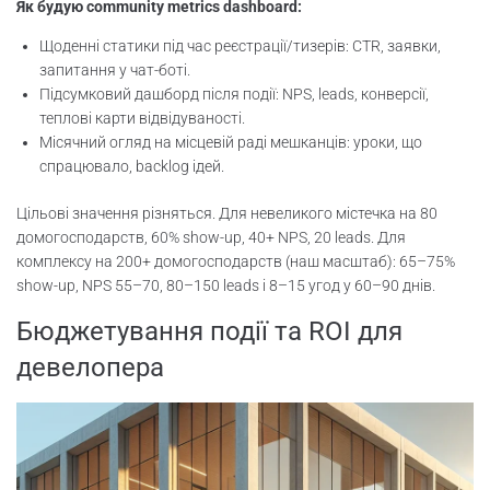
Як будую community metrics dashboard:
Щоденні статики під час реєстрації/тизерів: CTR, заявки,
запитання у чат-боті.
Підсумковий дашборд після події: NPS, leads, конверсії,
теплові карти відвідуваності.
Місячний огляд на місцевій раді мешканців: уроки, що
спрацювало, backlog ідей.
Цільові значення різняться. Для невеликого містечка на 80
домогосподарств, 60% show-up, 40+ NPS, 20 leads. Для
комплексу на 200+ домогосподарств (наш масштаб): 65–75%
show-up, NPS 55–70, 80–150 leads і 8–15 угод у 60–90 днів.
Бюджетування події та ROI для
девелопера