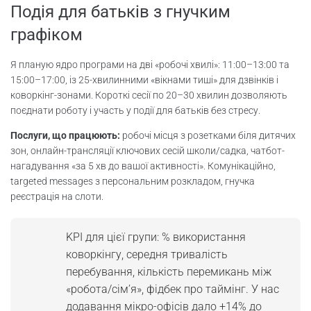
Подія для батьків з гнучким
графіком
Я планую ядро програми на дві «робочі хвилі»: 11:00–13:00 та
15:00–17:00, із 25-хвилинними «вікнами тиші» для дзвінків і
коворкінг-зонами. Короткі сесії по 20–30 хвилин дозволяють
поєднати роботу і участь у події для батьків без стресу.
Послуги, що працюють:
робочі місця з розетками біля дитячих
зон, онлайн-трансляції ключових сесій школи/садка, чатбот-
нагадування «за 5 хв до вашої активності». Комунікаційно,
targeted messages з персональним розкладом, гнучка
реєстрація на слоти.
KPI для цієї групи: % використання
коворкінгу, середня тривалість
перебування, кількість перемикань між
«робота/сім’я», фідбек про таймінг. У нас
додавання мікро-офісів дало +14% до