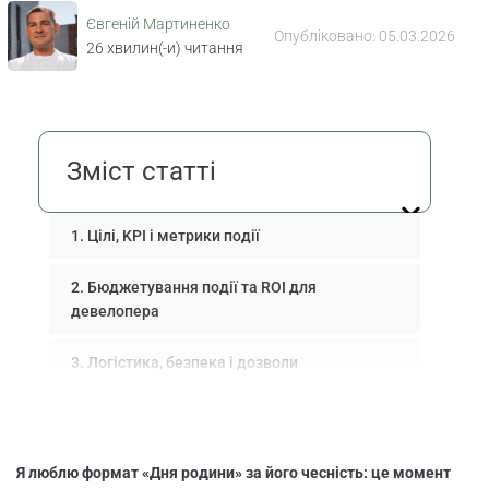
Євгеній Мартиненко
Опубліковано:
05.03.2026
26
хвилин(-и) читання
Зміст статті
Цілі, KPI і метрики події
Бюджетування події та ROI для
девелопера
Логістика, безпека і дозволи
Дозволи і юридичні нюанси
Інтеграція сервісів зі школами і садками
Я люблю формат «Дня родини» за його чесність: це момент