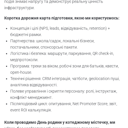
подія знімає напругу та демонструє реальну цінність
Подія для батьків з гнучким графіком
інфраструктури.
Коротка дорожня карта підготовки, якою ми користуємось:
Юридичні ризики/захист даних/
страхування
Концепція і цілі (NPS, leads, відвідуваність, retention) +
бюджетні рамки.
Стратегія та показники community-
Партнерства: школа/садок, локальні бізнеси,
івентів
постачальники, спонсорські пакети.
Логістика і безпека: маршрути, паркування, QR check-in,
Питання покупців і девелоперів
медпротоколи.
Програма: треки за віком, робочі зони для батьків, квести,
open-house.
Висновок і заклик до дії
Технічні рішення: CRM інтеграція, чатботи, geolocation пуші,
аналітика відвідуваності.
Висновок
Полеве управління і скрипти персоналу: ролі, інструктаж,
конфлікт-менеджмент.
Підсумки
Післяподієвий цикл: опитування, Net Promoter Score, звіт,
event ROI калькуляція.
Коли проводимо День родини у котеджному містечку, ми