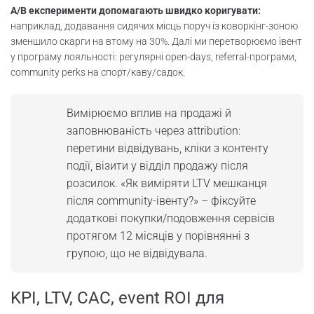
A/B експерименти допомагають швидко коригувати:
наприклад, додавання сидячих місць поруч із коворкінг-зоною
зменшило скарги на втому на 30%. Далі ми перетворюємо івент
у програму лояльності: регулярні open-days, referral-програми,
community perks на спорт/каву/садок.
Вимірюємо вплив на продажі й
заповнюваність через attribution:
перетини відвідувань, кліки з контенту
події, візити у відділ продажу після
розсилок. «Як виміряти LTV мешканця
після community-івенту?» – фіксуйте
додаткові покупки/подовження сервісів
протягом 12 місяців у порівнянні з
групою, що не відвідувала.
KPI, LTV, CAC, event ROI для