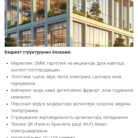
Бюджет структуруємо блоками:
Маркетинг: SMM, таргетинг на мешканців, друк навігації,
контент-постпродакшен.
Логістика: сцена, звук, тенти, електрика, санітарні зони,
паркування.
Кейтеринг: вода, кава, дитячі меню, фудкорт, зони годування
немовлят.
Персонал: ведучі, модератори, волонтери, охорона, медики,
техпідтримка.
Страхування: відповідальність організатора, обладнання.
Техніка: QR check-in, браслети, рації, Wi‑Fi, бекап-
електроживлення.
Непередбачені: 10–15% резерву.