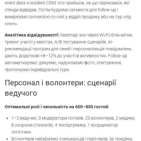
event data з resident CRM: хто прийшов, на що підписався, які
стенди відвідав. Потім будуємо сегменти для follow-up і
вимірюємо conversion-to-visit у відділ продажу або на тур «під
ключ».
Аналітика відвідуваності:
heatmap зон через Wi‑Fi/блік-мітки,
трекінг участі у квестах, A/B тестування сценаріїв. AI-
рекомендації програм для сімей і персоналізація повідомлень
дають додаткові +8–12% до участі в активностях. Follow-up
автоматизуємо: дякуємо, надсилаємо фото, опитування,
пропонуємо індивідуальні тури.
Персонал і волонтери: сценарії
ведучого
Оптимальні ролі і чисельність на 600–800 гостей:
1–2 ведучих, 3 модератори потоків, 20 волонтерів, 2 медики,
8 охорони/стewards, 4 техпідтримка, 1 координатор
логістики.
Волонтерів набираємо з мешканців і партнерів; за тиждень