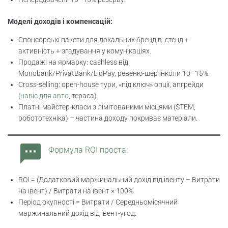
Моделі доходів і компенсацій:
Спонсорські пакети для локальних брендів: стенд +
активність + згадування у комунікаціях.
Продажі на ярмарку: cashless від
Monobank/PrivatBank/LiqPay, ревеню-шер інколи 10–15%.
Cross-selling: open-house тури, «під ключ» опції, апгрейди
(
навіс для авто
, тераса).
Платні майстер-класи з лімітованими місцями (STEM,
робототехніка) – частина доходу покриває матеріали.
Формула ROI проста:
ROI = (Додатковий маржинальний дохід від івенту – Витрати
на івент) / Витрати на івент × 100%.
Період окупності = Витрати / Середньомісячний
маржинальний дохід від івент-угод.