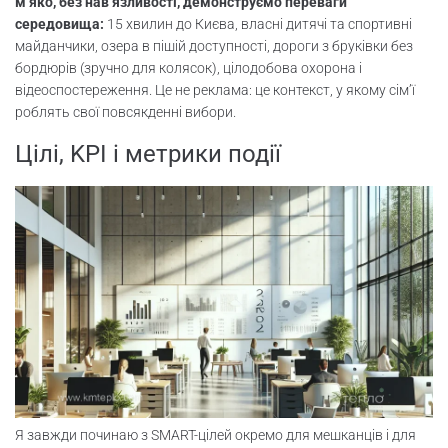
м’яко, без нав’язливості, демонструємо переваги
середовища:
15 хвилин до Києва, власні дитячі та спортивні
майданчики, озера в пішій доступності, дороги з бруківки без
бордюрів (зручно для колясок), цілодобова охорона і
відеоспостереження. Це не реклама: це контекст, у якому сім’ї
роблять свої повсякденні вибори.
Цілі, KPI і метрики події
Я завжди починаю з SMART-цілей окремо для мешканців і для