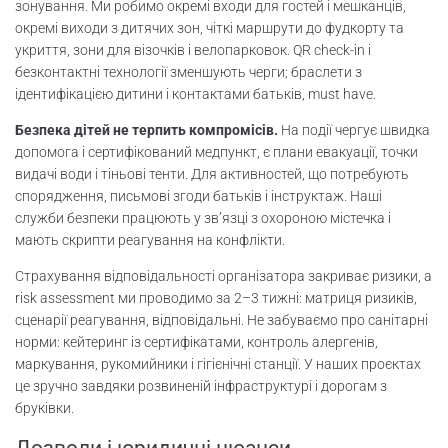
зонування. Ми робимо окремі входи для гостей і мешканців,
окремі виходи з дитячих зон, чіткі маршрути до фудкорту та
укриття, зони для візочків і велопарковок. QR check-in і
безконтактні технології зменшують черги; браслети з
ідентифікацією дитини і контактами батьків, must have.
Безпека дітей не терпить компромісів.
На події чергує швидка
допомога і сертифікований медпункт, є плани евакуації, точки
видачі води і тіньові тенти. Для активностей, що потребують
спорядження, письмові згоди батьків і інструктаж. Наші
служби безпеки працюють у зв’язці з охороною містечка і
мають скрипти реагування на конфлікти.
Страхування відповідальності організатора закриває ризики, а
risk assessment ми проводимо за 2–3 тижні: матриця ризиків,
сценарії реагування, відповідальні. Не забуваємо про санітарні
норми: кейтеринг із сертифікатами, контроль алергенів,
маркування, рукомийники і гігієнічні станції. У наших проєктах
це зручно завдяки розвиненій інфраструктурі і дорогам з
бруківки.
Дозволи і юридичні нюанси