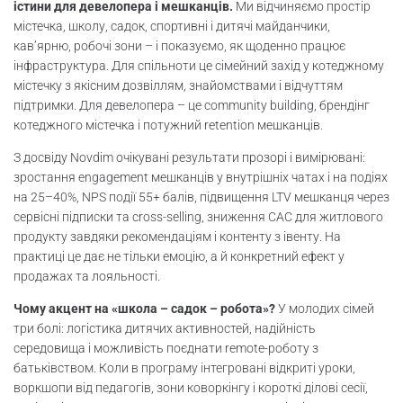
істини для девелопера і мешканців.
Ми відчиняємо простір
Складання програми балансу за віком
містечка, школу, садок, спортивні і дитячі майданчики,
кав’ярню, робочі зони – і показуємо, як щоденно працює
Таблиця форматів активностей
інфраструктура. Для спільноти це сімейний захід у котеджному
містечку з якісним дозвіллям, знайомствами і відчуттям
підтримки. Для девелопера – це community building, брендінг
Стратегія залучення мешканців
котеджного містечка і потужний retention мешканців.
Технічні рішення для організації
З досвіду Novdim очікувані результати прозорі і вимірювані:
зростання engagement мешканців у внутрішніх чатах і на подіях
Персонал і волонтери: сценарії ведучого
на 25–40%, NPS події 55+ балів, підвищення LTV мешканця через
сервісні підписки та cross-selling, зниження CAC для житлового
Кейтеринг і екологічна політика заходу
продукту завдяки рекомендаціям і контенту з івенту. На
практиці це дає не тільки емоцію, а й конкретний ефект у
продажах та лояльності.
Зворотний зв’язок і вплив на ком’юніти
Чому акцент на «школа – садок – робота»?
У молодих сімей
KPI, LTV, CAC, event ROI для девелопера
три болі: логістика дитячих активностей, надійність
середовища і можливість поєднати remote-роботу з
Кейси Дня родини в котеджному
батьківством. Коли в програму інтегровані відкриті уроки,
містечку
воркшопи від педагогів, зони коворкінгу і короткі ділові сесії,