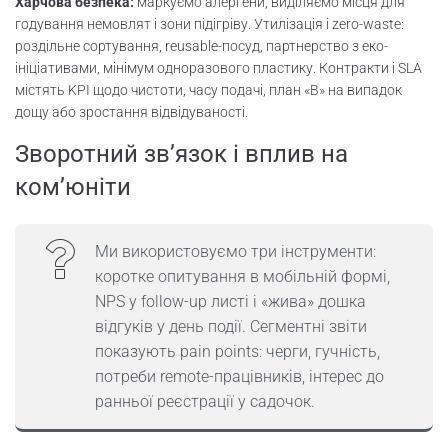
Харчова безпека:
маркуємо алергени, виділяємо місця для
годування немовлят і зони підігріву. Утилізація і zero-waste:
роздільне сортування, reusable-посуд, партнерство з еко-
ініціативами, мінімум одноразового пластику. Контракти і SLA
містять KPI щодо чистоти, часу подачі, план «B» на випадок
дощу або зростання відвідуваності.
Зворотний зв’язок і вплив на
ком’юніти
Ми використовуємо три інструменти:
коротке опитування в мобільній формі,
NPS у follow-up листі і «жива» дошка
відгуків у день події. Сегментні звіти
показують pain points: черги, гучність,
потреби remote-працівників, інтерес до
ранньої реєстрації у садочок.