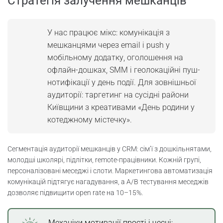
Стратегія залучення мешканців
У нас працює мікс: комунікація з
мешканцями через email і push у
мобільному додатку, оголошення на
офлайн-дошках, SMM і геолокаційні пуш-
нотифікації у день події. Для зовнішньої
аудиторії: таргетинг на сусідні райони
Київщини з креативами «День родини у
котеджному містечку».
Сегментація аудиторії мешканців у CRM: сім’ї з дошкільнятами,
молодші школярі, підлітки, remote-працівники. Кожній групі,
персоналізовані меседжі і слоти. Маркетингова автоматизація
комунікацій підтягує нагадування, а A/B тестування меседжів
дозволяє підвищити open rate на 10–15%.
Механіки мотивації прості і чесні: