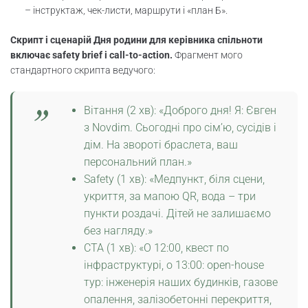
– інструктаж, чек-листи, маршрути і «план Б».
Скрипт і сценарій Дня родини для керівника спільноти
включає safety brief і call-to-action.
Фрагмент мого
стандартного скрипта ведучого:
Вітання (2 хв): «Доброго дня! Я: Євген
з Novdim. Сьогодні про сім’ю, сусідів і
дім. На звороті браслета, ваш
персональний план.»
Safety (1 хв): «Медпункт, біля сцени,
укриття, за мапою QR, вода – три
пункти роздачі. Дітей не залишаємо
без нагляду.»
CTA (1 хв): «О 12:00, квест по
інфраструктурі, о 13:00: open-house
тур: інженерія наших будинків, газове
опалення, залізобетонні перекриття,