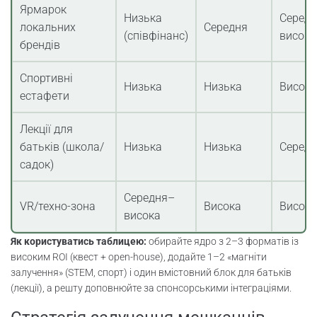
Ярмарок
Низька
Серед
локальних
Середня
(співфінанс)
висока
брендів
Спортивні
Низька
Низька
Висока
естафети
Лекції для
батьків (школа/
Низька
Низька
Серед
садок)
Середня–
VR/техно-зона
Висока
Висока
висока
Як користуватись таблицею:
обирайте ядро з 2–3 форматів із
високим ROI (квест + open-house), додайте 1–2 «магніти
залучення» (STEM, спорт) і один вмістовний блок для батьків
(лекції), а решту доповнюйте за спонсорськими інтеграціями.