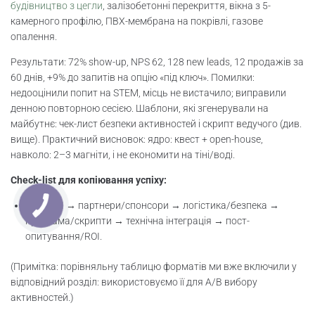
будівництво з цегли
, залізобетонні перекриття, вікна з 5-
камерного профілю, ПВХ-мембрана на покрівлі, газове
опалення.
Результати: 72% show-up, NPS 62, 128 new leads, 12 продажів за
60 днів, +9% до запитів на опцію «під ключ». Помилки:
недооцінили попит на STEM, місць не вистачило; виправили
денною повторною сесією. Шаблони, які згенерували на
майбутнє: чек-лист безпеки активностей і скрипт ведучого (див.
вище). Практичний висновок: ядро: квест + open-house,
навколо: 2–3 магніти, і не економити на тіні/воді.
Check-list для копіювання успіху:
Цілі і KPI → партнери/спонсори → логістика/безпека →
програма/скрипти → технічна інтеграція → пост-
опитування/ROI.
(Примітка: порівняльну таблицю форматів ми вже включили у
відповідний розділ: використовуємо її для A/B вибору
активностей.)