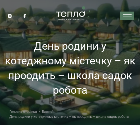
День родини у
котеджному містечку – як
проодить – школа садок
робота
Головна сторінка
/
Блог
/
День родини у котеджному містечку – як проодить – школа садок робота