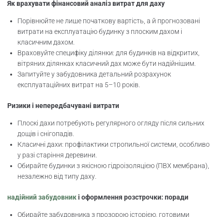
Як врахувати фінансовий аналіз витрат для даху
Порівнюйте не лише початкову вартість, а й прогнозовані
витрати на експлуатацію будинку з плоским дахом і
класичним дахом.
Враховуйте специфіку ділянки: для будинків на відкритих,
вітряних ділянках класичний дах може бути надійнішим.
Запитуйте у забудовника детальний розрахунок
експлуатаційних витрат на 5–10 років.
Ризики і непередбачувані витрати
Плоскі дахи потребують регулярного огляду після сильних
дощів і снігопадів.
Класичні дахи: профілактики стропильної системи, особливо
у разі старіння деревини.
Обирайте будинки з якісною гідроізоляцією (ПВХ мембрана),
незалежно від типу даху.
надійний забудовник
і оформлення розстрочки: поради
Обирайте забудовника з прозорою історією, готовими