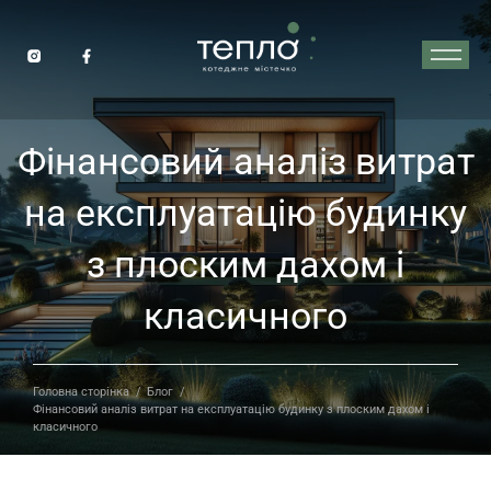
Фінансовий аналіз витрат
на експлуатацію будинку
з плоским дахом і
класичного
Головна сторінка
/
Блог
/
Фінансовий аналіз витрат на експлуатацію будинку з плоским дахом і
класичного