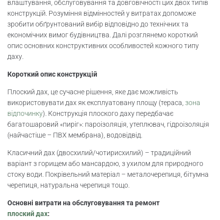
влаштування, обслуговування та довговічності цих двох типів
конструкцій. Розуміння відмінностей у витратах допоможе
зробити обґрунтований вибір відповідно до технічних та
економічних вимог будівництва. Далі розглянемо короткий
опис основних конструктивних особливостей кожного типу
даху.
Короткий опис конструкцій
Плоский дах, це сучасне рішення, яке дає можливість
використовувати дах як експлуатовану площу (тераса,
зона
відпочинку
). Конструкція плоского даху передбачає
багатошаровий «пиріг»: пароізоляція, утеплювач, гідроізоляція
(найчастіше – ПВХ мембрана), водовідвід.
Класичний дах (двосхилий/чотирисхилий) – традиційний
варіант з горищем або мансардою, з ухилом для природного
стоку води. Покрівельний матеріал – металочерепиця, бітумна
черепиця, натуральна черепиця тощо.
Основні витрати на обслуговування та ремонт
плоский дах
: