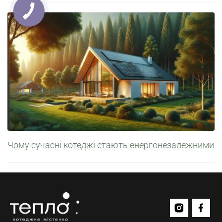
Чому сучасні котеджі стають енергонезалежними