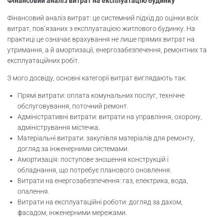
Фінансовий аналіз витрат на експлуатацію будинку
Висновки
Фінансовий аналіз витрат: це системний підхід до оцінки всіх
витрат, пов’язаних з експлуатацією житлового будинку. На
практиці це означає врахування не лише прямих витрат на
утримання, а й амортизації, енергозабезпечення, ремонтних та
експлуатаційних робіт.
З мого досвіду, основні категорії витрат виглядають так:
Прямі витрати: оплата комунальних послуг, технічне
обслуговування, поточний ремонт.
Адміністративні витрати: витрати на управління, охорону,
адміністрування містечка.
Матеріальні витрати: закупівля матеріалів для ремонту,
догляд за інженерними системами.
Амортизація: поступове зношення конструкцій і
обладнання, що потребує планового оновлення.
Витрати на енергозабезпечення: газ, електрика, вода,
опалення.
Витрати на експлуатаційні роботи: догляд за дахом,
фасадом, інженерними мережами.