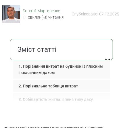
Євгеній Мартиненко
Опубліковано:
07.12.2025
11
хвилин(-и) читання
Зміст статті
Порівняння витрат на будинок із плоским
і класичним дахом
Порівняльна таблиця витрат
Собівартість житла: вплив типу даху
Практичні поради для покупців і
інвесторів заміської нерухомості