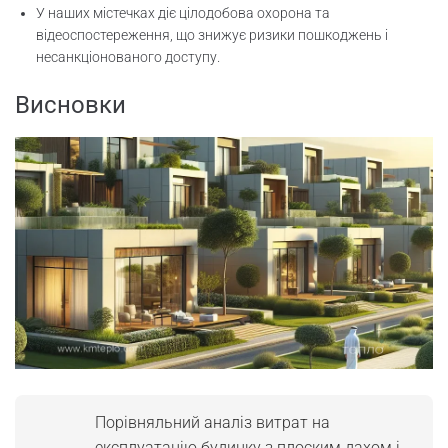
У наших містечках діє цілодобова охорона та
відеоспостереження, що знижує ризики пошкоджень і
несанкціонованого доступу.
Висновки
Порівняльний аналіз витрат на
експлуатацію будинку з плоским дахом і