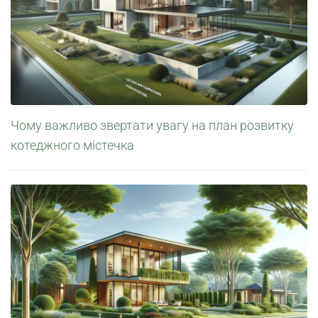
Чому важливо звертати увагу на план розвитку
котеджного містечка