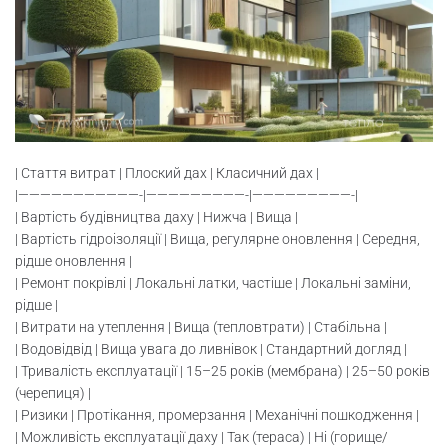
| Стаття витрат | Плоский дах | Класичний дах |
|———————————-|—————————-|—————————-|
| Вартість будівництва даху | Нижча | Вища |
| Вартість гідроізоляції | Вища, регулярне оновлення | Середня,
рідше оновлення |
| Ремонт покрівлі | Локальні латки, частіше | Локальні заміни,
рідше |
| Витрати на утеплення | Вища (тепловтрати) | Стабільна |
| Водовідвід | Вища увага до ливнівок | Стандартний догляд |
| Тривалість експлуатації | 15–25 років (мембрана) | 25–50 років
(черепиця) |
| Ризики | Протікання, промерзання | Механічні пошкодження |
| Можливість експлуатації даху | Так (тераса) | Ні (горище/