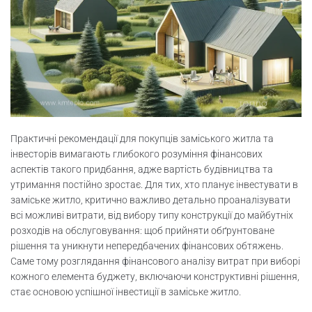
Практичні рекомендації для покупців заміського житла та
інвесторів вимагають глибокого розуміння фінансових
аспектів такого придбання, адже вартість будівництва та
утримання постійно зростає. Для тих, хто планує інвестувати в
заміське житло, критично важливо детально проаналізувати
всі можливі витрати, від вибору типу конструкції до майбутніх
розходів на обслуговування: щоб прийняти обґрунтоване
рішення та уникнути непередбачених фінансових обтяжень.
Саме тому розглядання фінансового аналізу витрат при виборі
кожного елемента буджету, включаючи конструктивні рішення,
стає основою успішної інвестиції в заміське житло.