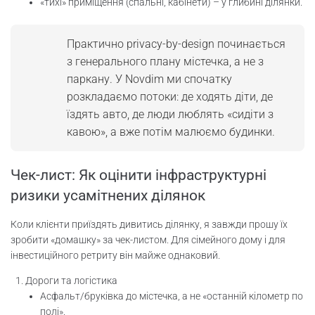
«тихі» приміщення (спальні, кабінети) – у глибині ділянки.
Практично privacy-by-design починається
з генерального плану містечка, а не з
паркану. У Novdim ми спочатку
розкладаємо потоки: де ходять діти, де
їздять авто, де люди люблять «сидіти з
кавою», а вже потім малюємо будинки.
Чек-лист: Як оцінити інфраструктурні
ризики усамітнених ділянок
Коли клієнти приїздять дивитись ділянку, я завжди прошу їх
зробити «домашку» за чек-листом. Для сімейного дому і для
інвестиційного ретриту він майже однаковий.
Дороги та логістика
Асфальт/бруківка до містечка, а не «останній кілометр по
полі».