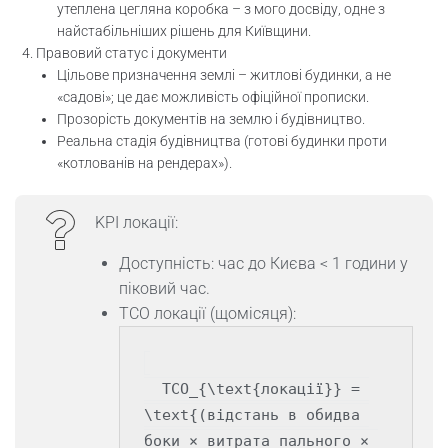
утеплена цегляна коробка – з мого досвіду, одне з
найстабільніших рішень для Київщини.
Правовий статус і документи
Цільове призначення землі – житлові будинки, а не
«садові»; це дає можливість офіційної прописки.
Прозорість документів на землю і будівництво.
Реальна стадія будівництва (готові будинки проти
«котлованів на рендерах»).
KPI локації:
Доступність: час до Києва < 1 години у
піковий час.
TCO локації (щомісяця):
  TCO_{\text{локації}} = 
\text{(відстань в обидва 
боки × витрата пального × 