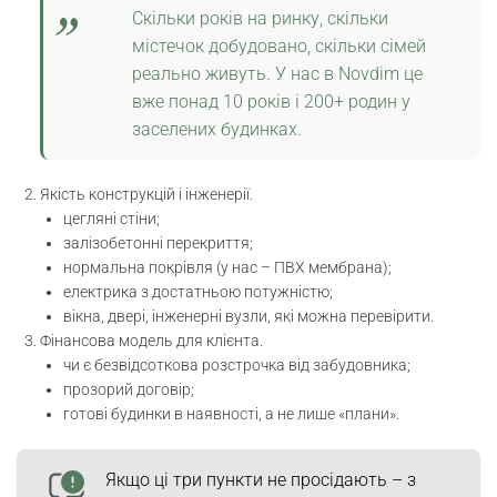
Скільки років на ринку, скільки
містечок добудовано, скільки сімей
реально живуть. У нас в Novdim це
вже понад 10 років і 200+ родин у
заселених будинках.
Якість конструкцій і інженерії.
цегляні стіни;
залізобетонні перекриття;
нормальна покрівля (у нас – ПВХ мембрана);
електрика з достатньою потужністю;
вікна, двері, інженерні вузли, які можна перевірити.
Фінансова модель для клієнта.
чи є безвідсоткова розстрочка від забудовника;
прозорий договір;
готові будинки в наявності, а не лише «плани».
Якщо ці три пункти не просідають – з