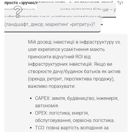
просто «зручно/незручно жити», а «як працюють гроші».
Тут
куди вкладати більше – у
постає питання:
інфраструктуру чи в «картинку усамітнення»
(ландшафт, декор, маркетинг «ретриту»)?
Мій досвід: інвестиції в інфраструктуру vs.
user experience усамітнення мають
приносити відчутний ROI від
інфраструктурних інвестицій. Якщо ви
створюєте дачу/будинок батьків як актив
(оренда, ретрит, перспектива продажу),
важливо порахувати:
CAPEX: земля, будівництво, інженерія,
автономія.
OPEX: логістика, енергія,
обслуговування, сервісна логістика.
TCO: повна вартість володіння за