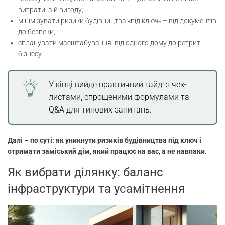
витрати, а й вигоду;
Моделі масштабування глемпінг
мінімізувати ризики будівництва «під ключ» – від документів
інфраструктури
до безпеки;
спланувати масштабування: від одного дому до ретрит-
Який дім вибрати для сім’ї з
бізнесу.
масштабуванням?
Висновок
У кінці вийде практичний гайд: з чек-
листами, спрощеними формулами та
Q&A для типових запитань.
Далі – по суті: як уникнути ризиків будівництва під ключ і
отримати заміський дім, який працює на вас, а не навпаки.
Як вибрати ділянку: баланс
інфраструктури та усамітнення