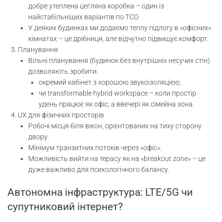
добре утеплена цегляна коробка – один із
найстабільніших варіантів по TCO.
У деяких будинках ми додаємо теплу підлогу в «офісних»
кімнатах – це дрібниця, але відчутно підвищує комфорт.
Планування
Вільні планування (будинок без внутрішніх несучих стін)
дозволяють зробити:
окремий кабінет з хорошою звукоізоляцією;
чи transformable hybrid workspace – коли простір
удень працює як офіс, а ввечері як сімейна зона.
UX для фізичних просторів
Робочі місця біля вікон, орієнтованих на тиху сторону
двору.
Мінімум транзитних потоків через «офіс».
Можливість вийти на терасу як на «breakout zone» – це
дуже важливо для психологічного балансу.
Автономна інфраструктура: LTE/5G чи
супутниковий інтернет?