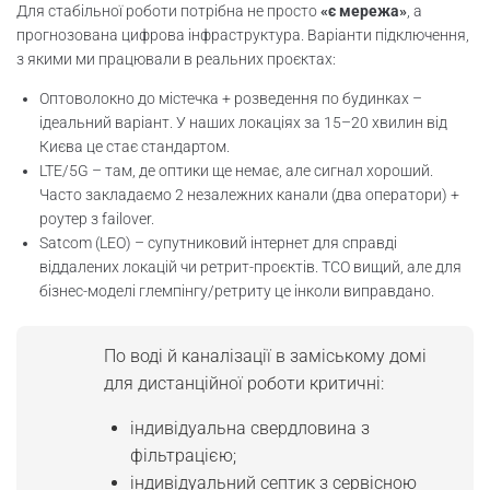
Для стабільної роботи потрібна не просто
«є мережа»
, а
прогнозована цифрова інфраструктура. Варіанти підключення,
з якими ми працювали в реальних проєктах:
Оптоволокно до містечка + розведення по будинках –
ідеальний варіант. У наших локаціях за 15–20 хвилин від
Києва це стає стандартом.
LTE/5G – там, де оптики ще немає, але сигнал хороший.
Часто закладаємо 2 незалежних канали (два оператори) +
роутер з failover.
Satcom (LEO) – супутниковий інтернет для справді
віддалених локацій чи ретрит-проєктів. TCO вищий, але для
бізнес-моделі глемпінгу/ретриту це інколи виправдано.
По воді й каналізації в заміському домі
для дистанційної роботи критичні:
індивідуальна свердловина з
фільтрацією;
індивідуальний септик з сервісною