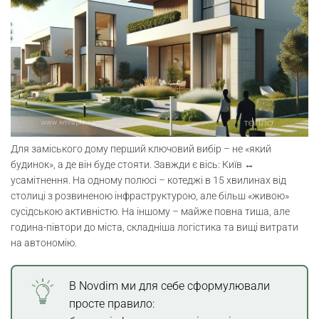
Для заміського дому перший ключовий вибір – не «який
будинок», а де він буде стояти. Завжди є вісь: Київ ↔
усамітнення. На одному полюсі – котеджі в 15 хвилинах від
столиці з розвиненою інфраструктурою, але більш «живою»
сусідською активністю. На іншому – майже повна тиша, але
година-півтори до міста, складніша логістика та вищі витрати
на автономію.
В Novdim ми для себе сформулювали
просте правило: