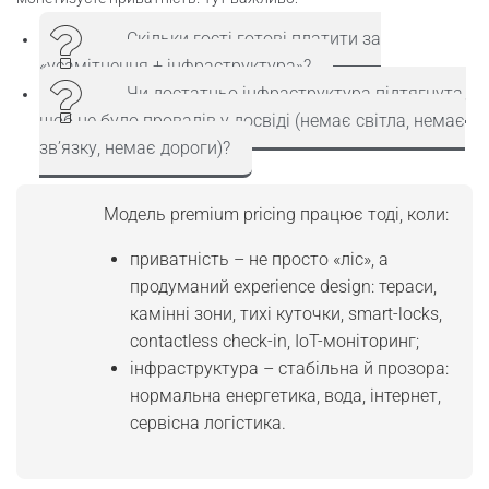
Скільки гості готові платити за
«усамітнення + інфраструктура»?
Чи достатньо інфраструктура підтягнута,
щоб не було провалів у досвіді (немає світла, немає
зв’язку, немає дороги)?
Модель premium pricing працює тоді, коли:
приватність – не просто «ліс», а
продуманий experience design: тераси,
камінні зони, тихі куточки, smart-locks,
contactless check-in, IoT-моніторинг;
інфраструктура – стабільна й прозора:
нормальна енергетика, вода, інтернет,
сервісна логістика.