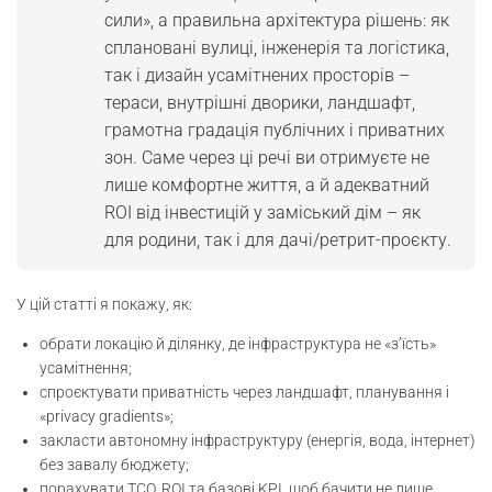
Дача як ретрит для інвесторів
сили», а правильна архітектура рішень: як
сплановані вулиці, інженерія та логістика,
KPI: CAC/LTV для інвестора
так і дизайн усамітнених просторів –
тераси, внутрішні дворики, ландшафт,
Як оформити розстрочку без ризиків?
грамотна градація публічних і приватних
зон. Саме через ці речі ви отримуєте не
Логістика та безпека у приватних
лише комфортне життя, а й адекватний
локаціях
ROI від інвестицій у заміський дім – як
для родини, так і для дачі/ретрит-проєкту.
Ризики в усамітнених просторах – як
відрізнити якісне будівництво
У цій статті я покажу, як:
IoT smart-locks: geofencing та predictive
maintenance
обрати локацію й ділянку, де інфраструктура не «з’їсть»
усамітнення;
спроєктувати приватність через ландшафт, планування і
Як будувати дім без ризиків?
«privacy gradients»;
закласти автономну інфраструктуру (енергія, вода, інтернет)
Масштабування проєктів – від будинку
без завалу бюджету;
до мережі
порахувати TCO, ROI та базові KPI, щоб бачити не лише