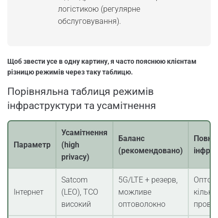
логістикою (регулярне
обслуговування).
Щоб звести усе в одну картину, я часто пояснюю клієнтам
різницю режимів через таку таблицю.
Порівняльна таблиця режимів
інфраструктури та усамітнення
Усамітнення
Баланс
Повна
Параметр
(high
(рекомендовано)
інфра
privacy)
Satcom
5G/LTE + резерв,
Оптов
Інтернет
(LEO), TCO
можливе
кілька
високий
оптоволокно
прова