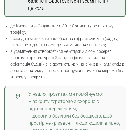
баланс інфраструктури і усамітнення –
це коли:
до Києва ви доїжджаєте за 30–45 хвилин у реальному
трафіку;
всередині містечка є своя базова інфраструктура (садок,
школа неподалік, спорт, дитячі майданчики, кафе);
а усамітнення створюється не «глухим лісом посеред
нічого», а архітектурою й ландшафтом: правильна
орієнтація будинків, відсутність «віч-на-віч» з вікнами сусідів,
зелена зона між ділянками, продумана вулична мережа без
«проїзду наскрізь».
У наших проєктах ми комбінуємо:
– закриту територію з охороною і
відеоспостереженням,
– дороги з бруківки без бордюрів, щоб
простір не «різався» і люди ходили вільно,