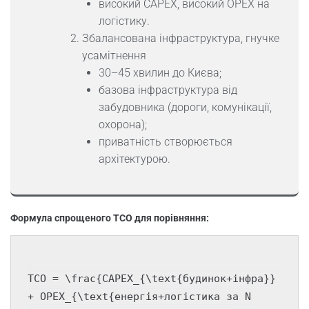
високий CAPEX, високий OPEX на
логістику.
Збалансована інфраструктура, гнучке
усамітнення
30–45 хвилин до Києва;
базова інфраструктура від
забудовника (дороги, комунікації,
охорона);
приватність створюється
архітектурою.
Формула спрощеного TCO для порівняння:
TCO = \frac{CAPEX_{\text{будинок+інфра}} 
+ OPEX_{\text{енергія+логістика за N 