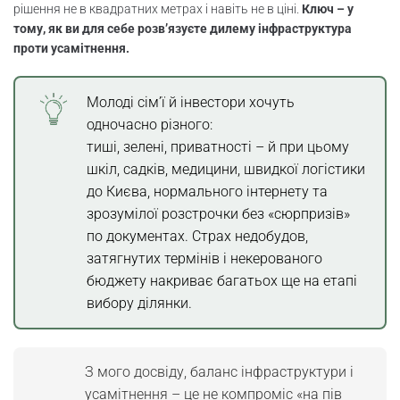
рішення не в квадратних метрах і навіть не в ціні.
Ключ – у
тому, як ви для себе розв’язуєте дилему інфраструктура
Інфраструктура для дистанційної роботи в
проти усамітнення.
заміських будинках
Автономна інфраструктура: LTE/5G чи
Молоді сім’ї й інвестори хочуть
супутниковий інтернет?
одночасно різного:
тиші, зелені, приватності – й при цьому
Порівняльна таблиця режимів
шкіл, садків, медицини, швидкої логістики
інфраструктури та усамітнення
до Києва, нормального інтернету та
зрозумілої розстрочки без «сюрпризів»
Скільки коштує будівництво будинку під
по документах. Страх недобудов,
ключ?
затягнутих термінів і некерованого
бюджету накриває багатьох ще на етапі
Інвестиції в інфраструктуру vs user
вибору ділянки.
experience: ROI
ROI інфраструктури vs приватність для
дач
З мого досвіду, баланс інфраструктури і
усамітнення – це не компроміс «на пів