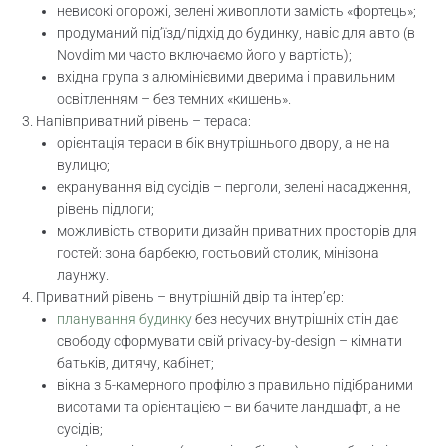
невисокі огорожі, зелені живоплоти замість «фортець»;
продуманий під’їзд/підхід до будинку, навіс для авто (в
Novdim ми часто включаємо його у вартість);
вхідна група з алюмінієвими дверима і правильним
освітленням – без темних «кишень».
Напівприватний рівень – тераса:
орієнтація тераси в бік внутрішнього двору, а не на
вулицю;
екранування від сусідів – перголи, зелені насадження,
рівень підлоги;
можливість створити дизайн приватних просторів для
гостей: зона барбекю, гостьовий столик, мінізона
лаунжу.
Приватний рівень – внутрішній двір та інтер’єр:
планування будинку
без несучих внутрішніх стін дає
свободу сформувати свій privacy-by-design – кімнати
батьків, дитячу, кабінет;
вікна з 5-камерного профілю з правильно підібраними
висотами та орієнтацією – ви бачите ландшафт, а не
сусідів;