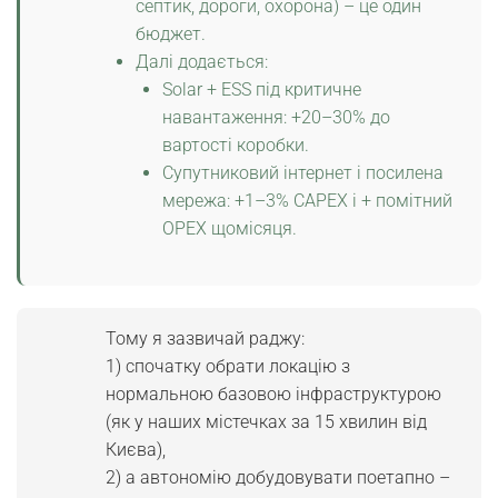
септик, дороги, охорона) – це один
бюджет.
Далі додається:
Solar + ESS під критичне
навантаження: +20–30% до
вартості коробки.
Супутниковий інтернет і посилена
мережа: +1–3% CAPEX і + помітний
OPEX щомісяця.
Тому я зазвичай раджу:
1) спочатку обрати локацію з
нормальною базовою інфраструктурою
(як у наших містечках за 15 хвилин від
Києва),
2) а автономію добудовувати поетапно –