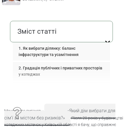
Зміст статті
Як вибрати ділянку: баланс
інфраструктури та усамітнення
Градація публічних і приватних просторів
у котеджах
Чек-лист: Як оцінити інфраструктурні
ризики усамітнених ділянок
Де шукати надійного забудовника?
«Який дім вибрати для
Мене часто питають:
сім’ї за містом без ризиків?»
Після 20 років у будівництві
Дизайн усамітнених просторів для
котеджних містечок у Київській області я бачу, що справжнє
дистанційної роботи