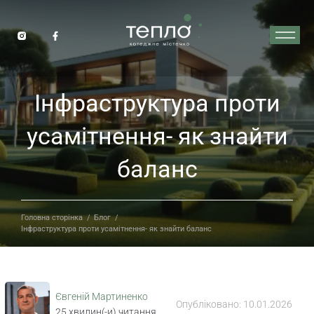
Інфраструктура проти
усамітнення- як знайти
баланс
Головна сторінка
/
Блог
/
Інфраструктура проти усамітнення- як знайти баланс
Євгеній Мартиненко
Опубліковано:
10.01.2026
25
хвилин(-и) читання