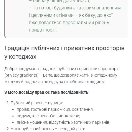
– озера у пішій доступності,
– та готові будинки з газовим опаленням
і цегляними стінами – як базу, до якої
вже додається персональний рівень
приватності.
Градація публічних і приватних просторів
у котеджах
Добре продумана градація публічних і приватних просторів
(privacy gradients) – це те, що дозволяє жити в котеджному
містечку й водночас не відчувати себе «на оглядині».
З мого досвіду працює така послідовність:
Публічний рівень – вулиця:
проїзд, гостьові паркомісця, освітлення;
видимі, але ненав’язливі камери;
якісне мощення, відсутність хаотичних парканів.
Напівпублічний рівень – передній двір: