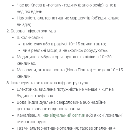
Час до Києва в «погану» годину (ранок/вечір), а не в
неділю вдень.
Наявність альтернативних маршрутів (об’їзди, кілька
виїздів).
Базова інфраструктура
Школи/садки:
в містечку або в радіусі 10–15 хвилин авто;
чи є реальні місця, а не «колись добудують».
Медицина: амбулаторія, приватні клініки в 10–20
хвилинах.
Магазини, аптеки, пошта (Нова Пошта) – не далі 10–15
хвилин.
Інженерія та автономна інфраструктура
Електрика: виділена потужність не менше 7 кВт на
будинок, трифазна.
Вода: індивідуальна свердловина або надійне
централізоване водопостачання.
Каналізація:
індивідуальний септик
або якісні локальні
очисні споруди.
Газ чи альтернативне опалення: газове опалення +