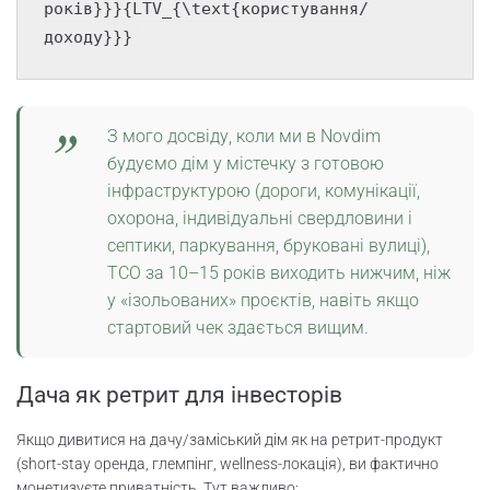
років}}}{LTV_{\text{користування/
З мого досвіду, коли ми в Novdim
будуємо дім у містечку з готовою
інфраструктурою (дороги, комунікації,
охорона, індивідуальні свердловини і
септики, паркування, бруковані вулиці),
TCO за 10–15 років виходить нижчим, ніж
у «ізольованих» проєктів, навіть якщо
стартовий чек здається вищим.
Дача як ретрит для інвесторів
Якщо дивитися на дачу/заміський дім як на ретрит-продукт
(short-stay оренда, глемпінг, wellness-локація), ви фактично
монетизуєте приватність. Тут важливо: