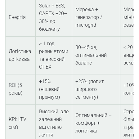
Solar + ESS,
Мережа +
Мереж
CAPEX +20–
Енергія
генератор /
мінім
30% до
microgrid
резер
бюджету
> 1 год,
30–45 хв,
< 20 х
Логістика
ризик втоми
оптимальний
вище ц
до Києва
та високий
баланс
землю
OPEX
+15%
+25% (попит
ROI (5
+10% (
(нішевий
ширшого
років)
конкур
преміум)
сегменту)
Високий, але
Середн
Оптимальний –
KPI: LTV
залежний
більш
комфорт +
сім’ї
від стилю
«транз
логістика
життя
життя