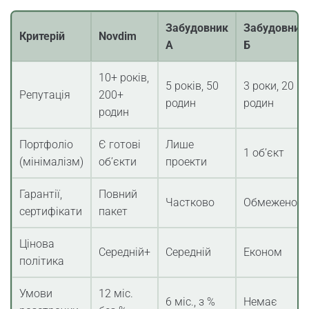
Забудовник
Забудовник
Критерій
Novdim
А
Б
10+ років,
5 років, 50
3 роки, 20
Репутація
200+
родин
родин
родин
Портфоліо
Є готові
Лише
1 об’єкт
(мінімалізм)
об’єкти
проекти
Гарантії,
Повний
Частково
Обмежено
сертифікати
пакет
Цінова
Середній+
Середній
Економ
політика
Умови
12 міс.
6 міс., з %
Немає