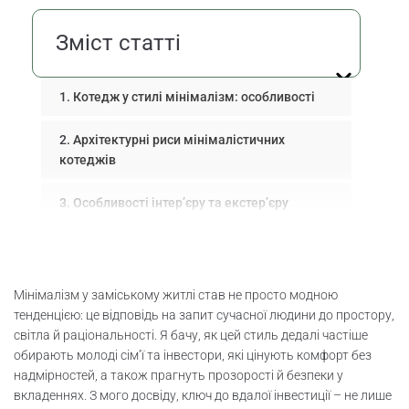
Зміст статті
Котедж у стилі мінімалізм: особливості
Архітектурні риси мінімалістичних
котеджів
Особливості інтер’єру та екстер’єру
Чому важливо обрати надійного
забудовника для котеджу у мінімалізмі
Мінімалізм у заміському житлі став не просто модною
Як вибрати надійного забудовника?
тенденцією: це відповідь на запит сучасної людини до простору,
світла й раціональності. Я бачу, як цей стиль дедалі частіше
Переваги роботи з професіоналами
обирають молоді сім’ї та інвестори, які цінують комфорт без
надмірностей, а також прагнуть прозорості й безпеки у
Критерії вибору забудовника для котеджу
вкладеннях. З мого досвіду, ключ до вдалої інвестиції – не лише