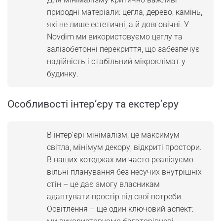
критеріїв
природні матеріали: цегла, дерево, камінь,
які не лише естетичні, а й довговічні. У
Як уникнути ризиків при купівлі котеджу
Novdim ми використовуємо цеглу та
в мінімалізмі?
залізобетонні перекриття, що забезпечує
надійність і стабільний мікроклімат у
На що звертати увагу при підписанні
будинку.
договору
Як перевірити документи забудовника
Особливості інтер’єру та екстер’єру
Контроль процесу будівництва
В інтер’єрі мінімалізм, це максимум
Що робити при проблемах
світла, мінімум декору, відкриті простори.
В наших котеджах ми часто реалізуємо
Висновок
вільні планування без несучих внутрішніх
стін – це дає змогу власникам
адаптувати простір під свої потреби.
Освітлення – ще один ключовий аспект: