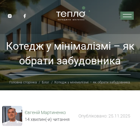
Котедж у мінімалізмі – як
обрати забудовника
Головна сторінка
/
Блог
/
Котедж у мінімалізмі – як обрати забудовника
Євгеній Мартиненко
Опубліковано:
25.11.2025
14
хвилин(-и) читання