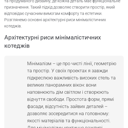
каркас, оздоблення
та продуманого дизайну, де кожна деталь має функціональне
призначення. Такий підхід дозволяє створити простір, який
Контроль якості на кожному етапі
відповідає сучасним вимогам комфорту та естетики.
Розглянемо основні архітектурні риси мінімалістичних
котеджів.
Завершення об’єкту – введення в
експлуатацію
Архітектурні риси мінімалістичних
котеджів
Скільки коштує будівництво котеджу в
мінімалізмі?
Мінімалізм – це про чисті лінії, геометрію
Основні статті витрат
та простір. У своїх проектах я завжди
підкреслюю важливість високих стель та
Як уникнути прихованих витрат
великих панорамних вікон: вони
наповнюють дім світлом і створюють
Умови безпечної розстрочки та кредиту
відчуття свободи. Простота форм, прямі
фасади, відсутність зайвих деталей –
Інвестиції в заміське житло: як зберегти
і примножити кошти
дозволяє зосередитися на головному:
якості матеріалів та функціональності.
Порівняння забудовників: таблиця
Для мінімалізму критично важливі