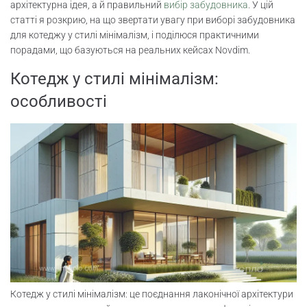
мінімалізм
архітектурна ідея, а й правильний
вибір забудовника
. У цій
статті я розкрию, на що звертати увагу при виборі забудовника
для котеджу у стилі мінімалізм, і поділюся практичними
Перевірка репутації і портфоліо
порадами, що базуються на реальних кейсах Novdim.
Наявність сертифікатів і ліцензій
Котедж у стилі мінімалізм:
особливості
Прозорість договору та умови
розстрочки
Матеріали та технології будівництва
Логістика та розташування об’єктів
Етапи будівництва котеджу у
мінімалізмі
Вибір ділянки та проектування
Основні етапи будівництва: фундамент,
Котедж у стилі мінімалізм: це поєднання лаконічної архітектури