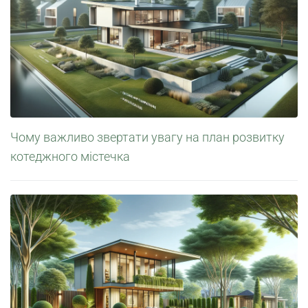
Чому важливо звертати увагу на план розвитку
котеджного містечка