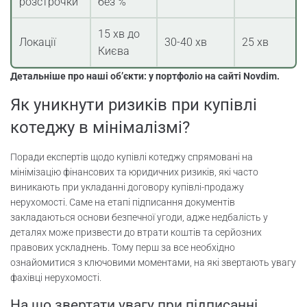
розстрочки
без %
15 хв до
Локації
30-40 хв
25 хв
Києва
Детальніше про наші об’єкти: у портфоліо на сайті Novdim.
Як уникнути ризиків при купівлі
котеджу в мінімалізмі?
Поради експертів щодо купівлі котеджу спрямовані на
мінімізацію фінансових та юридичних ризиків, які часто
виникають при укладанні договору купівлі-продажу
нерухомості. Саме на етапі підписання документів
закладаються основи безпечної угоди, адже недбалість у
деталях може призвести до втрати коштів та серйозних
правових ускладнень. Тому перш за все необхідно
ознайомитися з ключовими моментами, на які звертають увагу
фахівці нерухомості.
На що звертати увагу при підписанні