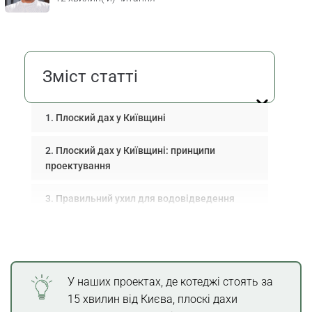
Зміст статті
Плоский дах у Київщині
Плоский дах у Київщині: принципи
проектування
Правильний ухил для водовідведення
Вибір типу покрівельного пирога
Гідроізоляція як основа герметичності
У наших проектах, де котеджі стоять за
Посилення конструкції під навантаження
15 хвилин від Києва, плоскі дахи