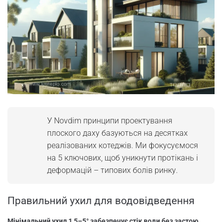
У Novdim принципи проектування
плоского даху базуються на десятках
реалізованих котеджів. Ми фокусуємося
на 5 ключових, щоб уникнути протікань і
деформацій – типових болів ринку.
Правильний ухил для водовідведення
Мінімальний ухил 1,5–5° забезпечує стік води без застою.