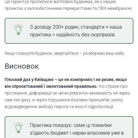
Це гарантує прописки в житлових будинках, як у наших
проектах з залізобетонними перекриттями та ПВХ-мембраною.
З досвіду 200+ родин, стандарти + наша
практика = надійність без сюрпризів.
Якщо плануєте будинок, звертайтеся – розберемо ваш кейс.
Висновок
Плоский дах у Київщині – це не компроміс і не ризик, якщо
він спроєктований і змонтований правильно.
Усі страхи про
протікання, деформації чи «вічні ремонти» виникають не через
сам тип даху, а через порушення базових принципів: ухилу,
водовідведення, вибору пирога та якості гідроізоляції.
Практика показує: саме ці помилки
з’їдають бюджет і нерви власників уже в