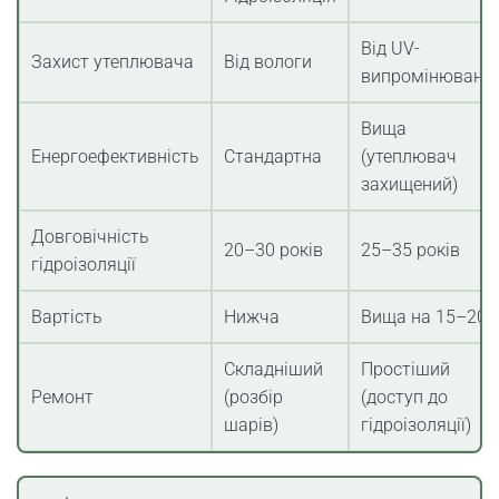
Від UV-
Захист утеплювача
Від вологи
випромінюванн
Вища
Енергоефективність
Стандартна
(утеплювач
захищений)
Довговічність
20–30 років
25–35 років
гідроізоляції
Вартість
Нижча
Вища на 15–20
Складніший
Простіший
Ремонт
(розбір
(доступ до
шарів)
гідроізоляції)