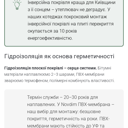
Інверсійна покрівля краща для Київщини
з її сонцем – утеплювач не деградує. У
наших котеджах покроковий монтаж
інверсійної покрівлі на плиті перекриття
окупається за 10 років
енергоефективністю.
Гідроізоляція як основа герметичності
Гідроізоляція плоскої покрівлі – серце системи.
Бітумні
матеріали наплавлюємо 2–3 шарами, ПВХ-мембрани
зварюємо термофеном, полімерні комбінують властивості.
Термін служби – 20–30 років для
наплавлених. У Novdim ПВХ-мембрана –
наш вибір для монтажу: безшовне
покриття, герметичність на роки. ПВХ-
мембрани мають стійкість до УФ та