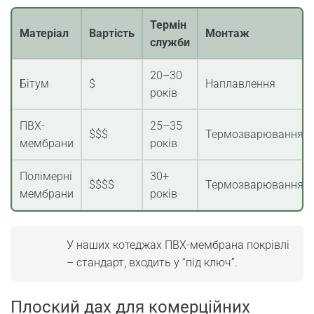
Термін
Матеріал
Вартість
Монтаж
служби
20–30
Бітум
$
Наплавлення
років
ПВХ-
25–35
$$$
Термозварювання
мембрани
років
Полімерні
30+
$$$$
Термозварювання
мембрани
років
У наших котеджах ПВХ-мембрана покрівлі
– стандарт, входить у “під ключ”.
Плоский дах для комерційних