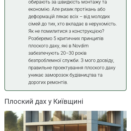
обирають за швидкість монтажу та
Система водовідведення
економію. Але ризик протікань або
деформацій лякає всіх – від молодих
Конструкція плоского даху: шари
сімей до тих, хто вкладає в нерухомість.
Як не помилитися з конструкцією?
Монтаж плоського даху покроково
Розберемо 5 критичних принципів
плоского даху, які в Novdim
Помилки при проектуванні плоского
забезпечують 20–30 років
даху
безпроблемної служби. З мого досвіду,
правильне проектування плоского даху
Матеріали для плоского даху: вибір
уникає заморозок будівництва та
дорогих ремонтів.
Плоский дах для комерційних об’єктів:
ROI-аналіз
Плоский дах у Київщині
ДСТУ для плоских дахів
Висновок