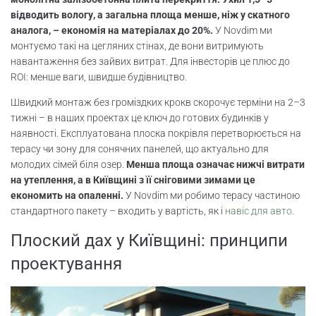
відводить вологу, а загальна площа менше, ніж у скатного
аналога, – економія на матеріалах до 20%.
У Novdim ми
монтуємо такі на цегляних стінах, де вони витримують
навантаження без зайвих витрат. Для інвесторів це плюс до
ROI: менше ваги, швидше будівництво.
Швидкий монтаж без громіздких крокв скорочує терміни на 2–3
тижні – в наших проектах це ключ до готових будинків у
наявності. Експлуатована плоска покрівля перетворюється на
терасу чи зону для сонячних панелей, що актуально для
молодих сімей біля озер.
Менша площа означає нижчі витрати
на утеплення, а в Київщині з її сніговими зимами це
економить на опаленні.
У Novdim ми робимо терасу частиною
стандартного пакету – входить у вартість, як і
навіс для авто
.
Плоский дах у Київщині: принципи
проектування