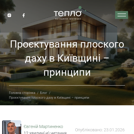
Проєктування плоского
даху в Київщині –
принципи
Головна сторінка
/
Блог
/
Проєктування плоского даху в Київщині – принципи
Євгеній Мартиненко
Опубліковано:
23.01.2026
12
хвилин(-и) читання