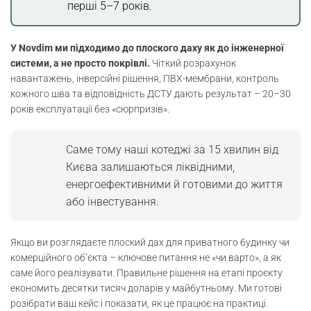
перші 5–7 років.
У Novdim ми підходимо до плоского даху як до інженерної
системи, а не просто покрівлі.
Чіткий розрахунок
навантажень, інверсійні рішення, ПВХ-мембрани, контроль
кожного шва та відповідність ДСТУ дають результат – 20–30
років експлуатації без «сюрпризів».
Саме тому наші котеджі за 15 хвилин від
Києва залишаються ліквідними,
енергоефективними й готовими до життя
або інвестування.
Якщо ви розглядаєте плоский дах для приватного будинку чи
комерційного об’єкта – ключове питання не «чи варто», а як
саме його реалізувати. Правильне рішення на етапі проєкту
економить десятки тисяч доларів у майбутньому. Ми готові
розібрати ваш кейс і показати, як це працює на практиці.