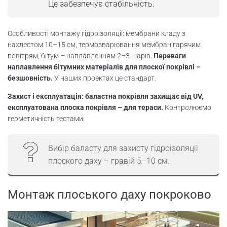
Це забезпечує стабільність.
Особливості монтажу гідроізоляції: мембрани кладу з
нахлестом 10–15 см, термозварювання мембран гарячим
повітрям, бітум – наплавленням 2–3 шарів.
Переваги
наплавлення бітумних матеріалів для плоскої покрівлі –
безшовність.
У наших проектах це стандарт.
Захист і експлуатація: баластна покрівля захищає від UV,
експлуатована плоска покрівля – для тераси.
Контролюємо
герметичність тестами.
Вибір баласту для захисту гідроізоляції
плоского даху – гравій 5–10 см.
Монтаж плоського даху покроково