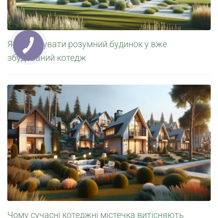
Як інтегрувати розумний будинок у вже
збудований котедж
Чому сучасні котеджні містечка витісняють