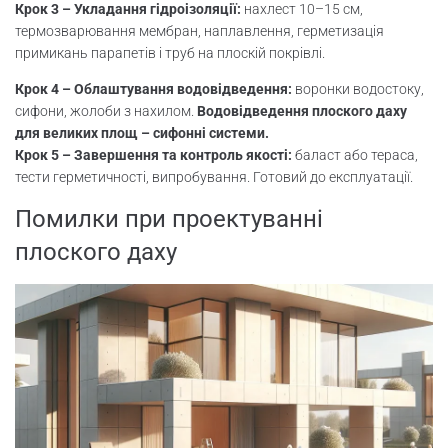
Крок 3 – Укладання гідроізоляції:
нахлест 10–15 см,
термозварювання мембран, наплавлення, герметизація
примикань парапетів і труб на плоскій покрівлі.
Крок 4 – Облаштування водовідведення:
воронки водостоку,
сифони, жолоби з нахилом.
Водовідведення плоского даху
для великих площ – сифонні системи.
Крок 5 – Завершення та контроль якості:
баласт або тераса,
тести герметичності, випробування. Готовий до експлуатації.
Помилки при проектуванні
плоского даху