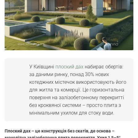
У Київщині
плоский дах
набирає обертів:
за даними ринку, понад 30% нових
котеджних містечок використовують його
для житла та комерції. Це горизонтальна
поверхня на залізобетонному перекритті
без кроквяної системи – просто плита з
мінімальним ухилом для стоку води.
Плоский дах – це конструкція без скатів, де основа –
монолітна залізобетонна плита перекриття. Ухил 1,5–5°