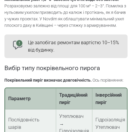
Розраховуємо залежно від площі: для 100 м² – 2–3°. Помилка з
нульовим ухилом призводить до калюж і протікань, як я бачив
у чужих проектах. У Novdim як облаштувати мінімальний ухил
плоского даху в Київщині – через стяжку з армируванням.
Це запобігає ремонтам вартістю 10–15%
від будинку.
Вибір типу покрівельного пирога
Покрівельний пиріг визначає довговічність.
Ось порівняння:
Традиційний
Інверсійний
Параметр
пиріг
пиріг
Утеплювач
Послідовність
Гідроізоляція →
→
шарів
Утеплювач
Гідроізоляція