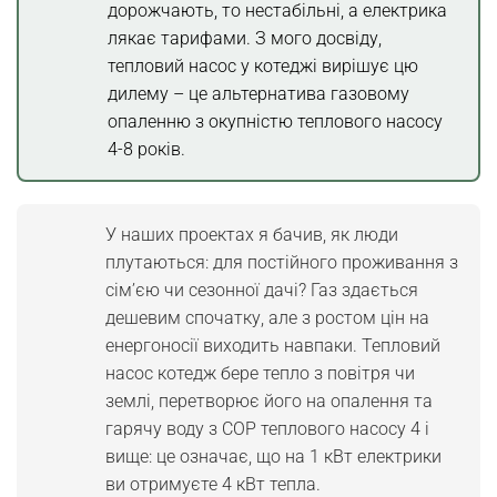
дорожчають, то нестабільні, а електрика
електроопалення
лякає тарифами. З мого досвіду,
тепловий насос у котеджі вирішує цю
Монтаж теплового насосу: етапи, ціна,
дилему – це альтернатива газовому
помилки
опаленню з окупністю теплового насосу
4-8 років.
Монтаж теплового насосу в котеджі
Бівалентний режим теплового насосу
У наших проектах я бачив, як люди
Вартість теплового насосу для котеджу
плутаються: для постійного проживання з
сім’єю чи сезонної дачі? Газ здається
Капітальні та експлуатаційні витрати ТН
дешевим спочатку, але з ростом цін на
на ГВП і опалення
енергоносії виходить навпаки. Тепловий
насос котедж бере тепло з повітря чи
Висновок та FAQ
землі, перетворює його на опалення та
гарячу воду з COP теплового насосу 4 і
Часті запитання
вище: це означає, що на 1 кВт електрики
ви отримуєте 4 кВт тепла.