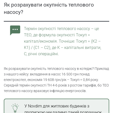
Як розрахувати окупність теплового
насосу?
Термін окупності теплового насосу – це
ТЕО, де формула окупності Токуп =
капітал/економія. Точніше: Токуп = (К2 –
К1) / (С1 – С2), де К – капітальні витрати,
С, річні операційні.
Як розрахувати окупність теплового насосу в котеджі? Приклад
з нашого кейсу: вкладення в насос 16 500 грн понад
електрокотел, економія 19 608 грн/рік – Токуп = 0,84 року.
Середній термін окупності ТН 4-6 років з ростом тарифів, бо ТЕО
теплового насосу враховує інфляцію енергоносіїв.
У Novdim для житлових будинків з
пропискою ми радимо такий розрахунок