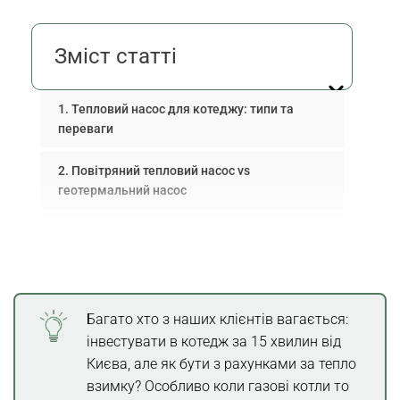
Зміст статті
Тепловий насос для котеджу: типи та
переваги
Повітряний тепловий насос vs
геотермальний насос
Як вибрати потужність теплового насосу
Окупність теплового насосу: термін і
формула
Багато хто з наших клієнтів вагається:
Як розрахувати окупність теплового
інвестувати в котедж за 15 хвилин від
насосу?
Києва, але як бути з рахунками за тепло
взимку? Особливо коли газові котли то
Економія теплового насосу при тарифі