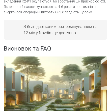
вкладення К2-К1 окупаються, бо зростання цін прискорює ROI.
Як тепловий насос окупається за 4-6 років з ростом цін на
енергоносії: операційні витрати OPEX падають щороку.
З безвідсотковим розтермінуванням на
12 міс у Novdim це доступно.
Висновок та FAQ