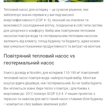
Тепловий насос для котеджу – це сучасне рішення, яке
забезпечує значні переваги у вигляді високої
енергоефективності (COP 4–5), економії на опаленні та
можливості охолодження влітку, поєднуючи в собі типи систем
для цілорічного комфорту. Вибір між повітряним тепловим
насосом повітря-вода та геотермальним тепловим насосом
залежить від клімату, площі будинку та бюджету, адже кожен
має унікальні показники продуктивності та витрат на монтаж.
Повітряний тепловий насос vs
геотермальний насос
З мого досвіду в Novdim, для котеджів 110-190 м² повітряний
тепловий насос повітря-вода: найпростіший вибір. Монтаж
коштує вдвічі дешевше, ніж геотермальний, бо не треба бурити.
Він чіпляється зовні, бере тепло з повітря, і для Києва з
морозами до -20°C показує SCOP 3,5-4. У наших проектах з
терасою та навісом для авто такий насос ставимо біля будинку
– компактно і без зайвих земляних робіт.