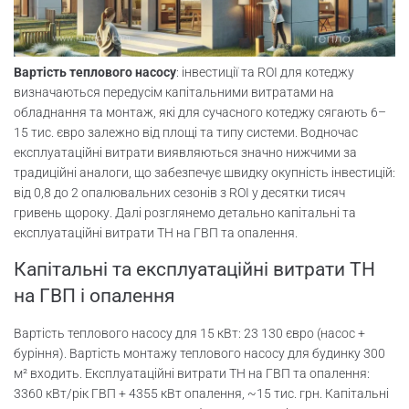
Вартість теплового насосу
: інвестиції та ROI для котеджу
визначаються передусім капітальними витратами на
обладнання та монтаж, які для сучасного котеджу сягають 6–
15 тис. євро залежно від площі та типу системи. Водночас
експлуатаційні витрати виявляються значно нижчими за
традиційні аналоги, що забезпечує швидку окупність інвестицій:
від 0,8 до 2 опалювальних сезонів з ROI у десятки тисяч
гривень щороку. Далі розглянемо детально капітальні та
експлуатаційні витрати ТН на ГВП та опалення.
Капітальні та експлуатаційні витрати ТН
на ГВП і опалення
Вартість теплового насосу для 15 кВт: 23 130 євро (насос +
буріння). Вартість монтажу теплового насосу для будинку 300
м² входить. Експлуатаційні витрати ТН на ГВП та опалення:
3360 кВт/рік ГВП + 4355 кВт опалення, ~15 тис. грн. Капітальні