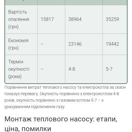
Вартість
опалення
15817
38964
35259
(грн)
Економія
–
23146
19442
(грн)
Термін
окупності
–
4-8
5-7
(роки)
Порівняння витрат теплового насосу та електрокотла за сезон
показує перевагу. Окупність порівняно з електрокотлом 4-8
років, окупність порівняно з газовим котлом 5-7 – з
урахуванням підключення газу.
Монтаж теплового насосу: етапи,
ціна, помилки