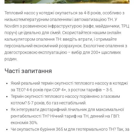
Тепловий насос у котеджі окупається за 4-8 років, особливо з
низькотемпературним опаленням і автоматизацією ТН. У
Novdim з розвиненою інфраструктурою (кафе, майданчики, ТРЦ
поруч) це ідеально для сімей. Скористайтеся нашим онлайн
калькулятором опалення ТН: введіть втрати, і отримайте
персональний економічний розрахунок. Екологічне опалення з
довгостроковою експлуатацією – вибір для 200+ щасливих
родин.
Часті запитання
Який реальний термін окупності теплового насосу в котеджі
за ТЕО? 4-6 років при COP 4+, з ростом тарифів – 3-5.
Термін окупності теплового насосу порівняно з газовим
котлом? 5-7 років, бо газ нестабільний.
Як інтегрувати двотарифний лічильник для максимальної
рентабельності ТН? Нічний тариф на ТН, денний на ГВП:
економія 30%.
Чи окупається буріння 365 м для геотермального ТН? Так, за