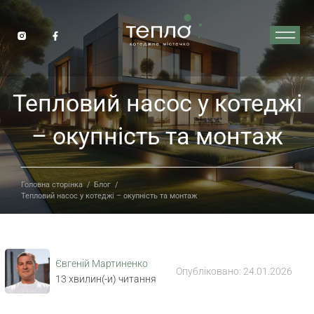
Тепловий насос у котеджі
– окупність та монтаж
Головна сторінка
/
Блог
/
Тепловий насос у котеджі – окупність та монтаж
Євгеній Мартиненко
Опубліковано:
24.01.2026
13
хвилин(-и) читання