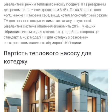
Бівалентний режим теплового насосу поєднує ТН з резервним
джерелом тепла – електрокотлом 3 кВт. Точка бівалентності
+5°C: нижче ТН бере на себе, вище, котел. Монovalentний режим
ТН для повного покриття вимагає запасу потужності.
Бівалентна система опалення економить 20% – у наших
гібридних системах для котеджів з цілодобова охорона це
стандарт. Вибір моделі ТН для котеджу з резервним
електрокотлом залежить від морозів Київщини.
Вартість теплового насосу для
котеджу