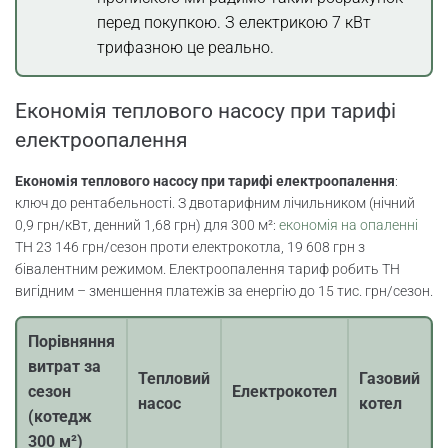
перед покупкою. З електрикою 7 кВт
трифазною це реально.
Економія теплового насосу при тарифі
електроопалення
Економія теплового насосу при тарифі електроопалення
:
ключ до рентабельності. З двотарифним лічильником (нічний
0,9 грн/кВт, денний 1,68 грн) для 300 м²:
економія на опаленні
ТН 23 146 грн/сезон проти електрокотла, 19 608 грн з
бівалентним режимом. Електроопалення тариф робить ТН
вигідним – зменшення платежів за енергію до 15 тис. грн/сезон.
Порівняння
витрат за
Тепловий
Газовий
сезон
Електрокотел
насос
котел
(котедж
300 м²)