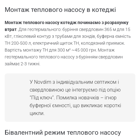
Монтаж теплового насосу в котеджі
Монтаж теплового насосу котедж починаємо з розрахунку
втрат
. Для геотермального: буріння свердловин 365 м для 15
кВт, гліколевий контур з трубами для зондів, буферна ємність
ТН 200-500 л, електричний щиток ТН, колодязний приямок.
Вартість монтажу ТН для 300 м² ~45 000 грн. Монтаж
геотермального теплового насосу з бурінням свердловин
займає 2-3 тижні.
У Novdim з індивідуальним септиком і
свердловиною це інтегруємо під опцію
“Під ключ”. Помилка новачків – ігнор
буферної ємності, що викликає короткі
цикли.
Бівалентний режим теплового насосу