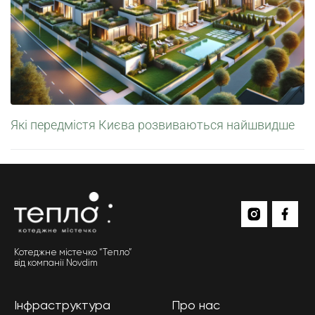
Які передмістя Києва розвиваються найшвидше
Котеджне містечко “Тепло”
від компанії Novdim
Інфраструктура
Про нас