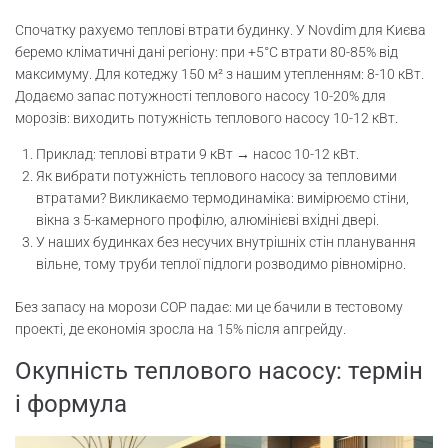
Спочатку рахуємо теплові втрати будинку. У Novdim для Києва
беремо кліматичні дані регіону: при +5°C втрати 80-85% від
максимуму. Для котеджу 150 м² з нашим утепленням: 8-10 кВт.
Додаємо запас потужності теплового насосу 10-20% для
морозів: виходить потужність теплового насосу 10-12 кВт.
Приклад: теплові втрати 9 кВт → насос 10-12 кВт.
Як вибрати потужність теплового насосу за тепловими
втратами? Викликаємо термодинаміка: вимірюємо стіни,
вікна з 5-камерного профілю, алюмінієві вхідні двері.
У наших будинках без несучих внутрішніх стін планування
вільне, тому труби теплої підлоги розводимо рівномірно.
Без запасу на морози COP падає: ми це бачили в тестовому
проекті, де економія зросла на 15% після апгрейду.
Окупність теплового насосу: термін
і формула