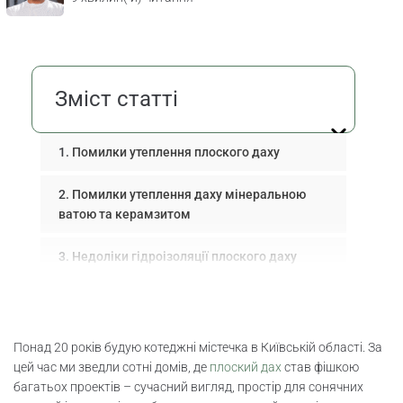
Зміст статті
Помилки утеплення плоского даху
Помилки утеплення даху мінеральною
ватою та керамзитом
Недоліки гідроізоляції плоского даху
Вентиляція та дренаж плоскої покрівлі
Плоский дах: теплоізоляція та
Понад 20 років будую котеджні містечка в Київській області. За
послідовність шарів
цей час ми зведли сотні домів, де
плоский дах
став фішкою
багатьох проектів – сучасний вигляд, простір для сонячних