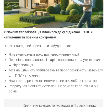
У Novdim теплоізоляція плоского даху під ключ – з ППУ
напилення та повним контролем.
Ось чек-лист, щоб перевірити забудовника:
Чи є енергоаудит покрівлі перед утепленням?
Перевірка послідовності шарів: пароізоляція → утеплювач
→ гідроізоляція.
Тест на щільність утеплювача та паропроникність матеріалу
для ППУ напилення.
Наявність дренажної системи та вентиляційних аераторів.
Розрахунок окупність утеплення 3 роки та гарантія на 50
років.
Киян, які шукають котеджі в 15 хвилинах