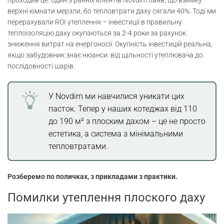
проходив це: один з ранніх клієнтів Novdim лаяв, що взимку
верхні кімнати мерзли, бо тепловтрати даху сягали 40%. Тоді ми
перерахували ROI утеплення – інвестиції в правильну
теплоізоляцію даху окупаються за 2-4 роки за рахунок
зниження витрат на енергоносії. Окупність інвестицій реальна,
якщо забудовник знає нюанси: від щільності утеплювача до
послідовності шарів.
У Novdim ми навчилися уникати цих
пасток. Тепер у наших котеджах від 110
до 190 м² з плоским дахом – це не просто
естетика, а система з мінімальними
тепловтратами.
Розберемо по поличках, з прикладами з практики.
Помилки утеплення плоского даху