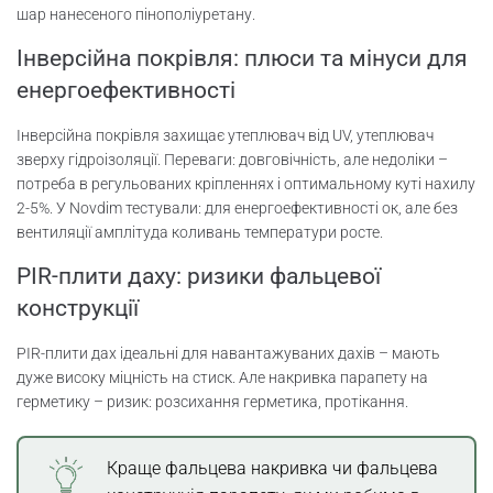
шар нанесеного пінополіуретану.
Інверсійна покрівля: плюси та мінуси для
енергоефективності
Інверсійна покрівля захищає утеплювач від UV, утеплювач
зверху гідроізоляції. Переваги: довговічність, але недоліки –
потреба в регульованих кріпленнях і оптимальному куті нахилу
2-5%. У Novdim тестували: для енергоефективності ок, але без
вентиляції амплітуда коливань температури росте.
PIR-плити даху: ризики фальцевої
конструкції
PIR-плити дах ідеальні для навантажуваних дахів – мають
дуже високу міцність на стиск. Але накривка парапету на
герметику – ризик: розсихання герметика, протікання.
Краще фальцева накривка чи фальцева