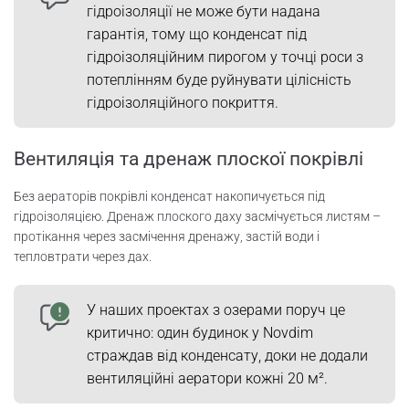
гідроізоляції не може бути надана
гарантія, тому що конденсат під
гідроізоляційним пирогом у точці роси з
потеплінням буде руйнувати цілісність
гідроізоляційного покриття.
Вентиляція та дренаж плоскої покрівлі
Без аераторів покрівлі конденсат накопичується під
гідроізоляцією. Дренаж плоского даху засмічується листям –
протікання через засмічення дренажу, застій води і
тепловтрати через дах.
У наших проектах з озерами поруч це
критично: один будинок у Novdim
страждав від конденсату, доки не додали
вентиляційні аератори кожні 20 м².