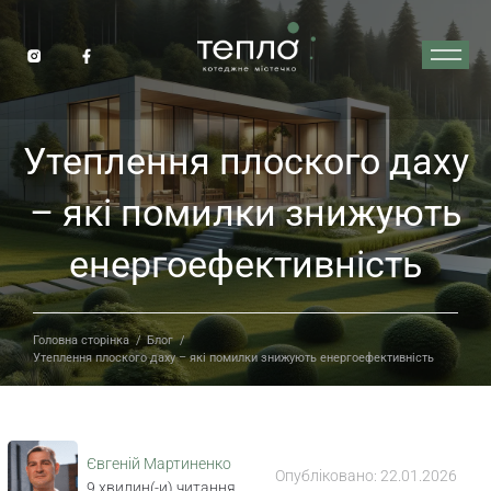
Утеплення плоского даху
– які помилки знижують
енергоефективність
Головна сторінка
/
Блог
/
Утеплення плоского даху – які помилки знижують енергоефективність
Євгеній Мартиненко
Опубліковано:
22.01.2026
9
хвилин(-и) читання