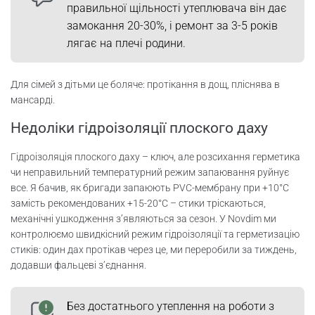
правильної щільності утеплювача він дає
замокання 20-30%, і ремонт за 3-5 років
лягає на плечі родини.
Для сімей з дітьми це боляче: протікання в дощ, пліснява в
мансарді.
Недоліки гідроізоляції плоского даху
Гідроізоляція плоского даху – ключ, але розсихання герметика
чи неправильний температурний режим запаювання руйнує
все. Я бачив, як бригади запаюють PVC-мембрану при +10°C
замість рекомендованих +15-20°C – стики тріскаються,
механічні ушкодження з’являються за сезон. У Novdim ми
контролюємо швидкісний режим гідроізоляції та герметизацію
стиків: один дах протікав через це, ми переробили за тиждень,
додавши фальцеві з’єднання.
Без достатнього утеплення на роботи з