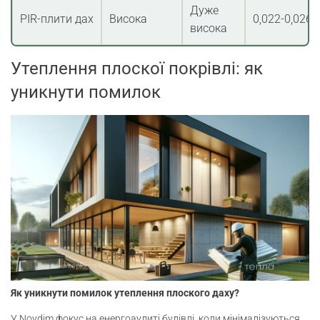
Дуже
PIR-плити дах
Висока
0,022-0,026
висока
Утеплення плоскої покрівлі: як
уникнути помилок
Як уникнути помилок утеплення плоского даху?
У Novdim фокус на енергоаудиті будівлі, коли мінімалізуються