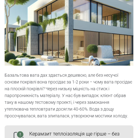
Базальтова вата дах здається дешевою, але без несучої
основи покрівлі вона просідає за 1-2 роки – чому вата просідає
на плоскій покрівлі? Через низьку міцність на стиск і
паропроникність матеріалу. У нас був випадок: клієнт обрав
таку в нашому тестовому проекті, і через замокання
утеплювача тепловтрати досягли 40-60%. Вода з дощу
просочувалася, вата злипалася, утворюючи мостики холоду.
Керамзит теплоізоляція ще гірше – без