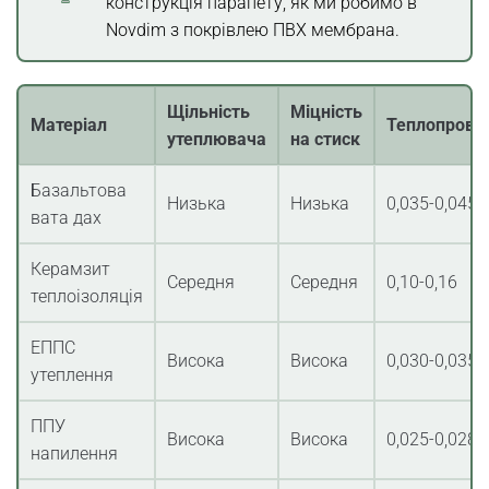
конструкція парапету, як ми робимо в
Novdim з покрівлею ПВХ мембрана.
Щільність
Міцність
Матеріал
Теплопровід
утеплювача
на стиск
Базальтова
Низька
Низька
0,035-0,045
вата дах
Керамзит
Середня
Середня
0,10-0,16
теплоізоляція
ЕППС
Висока
Висока
0,030-0,035
утеплення
ППУ
Висока
Висока
0,025-0,028
напилення