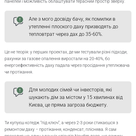
Пароізоляція та утеплення бетонного даху
панелей і можливість облаштувати терасний простір зверху.
ППУ
Але з мого досвіду бачу, як помилки в
Інверсійна покрівля: плюси та мінуси для
утепленні плоского даху призводять до
енергоефективності
тепловтрат через дах до 35-60%.
PIR-плити даху: ризики фальцевої
конструкції
Це не теорія: у перших проектах, де ми тестували різні підходи,
рахунки за газове опалення виростали на 20-40%, бо
Утеплення плоскої покрівлі: як уникнути
енергоефективність даху падала через просідання утеплювача
помилок
чи протікання.
Аератори для плоскої покрівлі: коли
Для молодих сімей чи інвесторів, які
потрібні?
шукають дім за містом у 15 хвилинах від
Києва, це пряма загроза бюджету.
ROI утеплення з сонячними панелями
для дому
Ти купуєш котедж “під ключ”, а через 2-3 роки стикаєшся з
Теплоізоляція плоского даху: чек-лист
ремонтом даху – протікання, конденсат, пліснява. Я сам
для перевірки