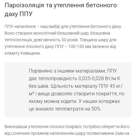
Пароізоляція та утеплення бетонного
даху ППУ
ППУ напилення – наш вибір для утеплення бетонного даху.
Воно створює монолітний безшовний шар, безшовна
теплоізоляція, довговічність 50 років. Товщина шару для
утеплення плоского даху ППУ – 100-150 мм залежно від
клімату Київщини.
Порівняно з іншими матеріалами, ППУ
дає теплопровідність 0,025-0,028 Вт/м·К
без швів. Щільність матеріалу ППУ 45 кг/
м³ і вище дозволяє створити покриття, по
якому можна ходити. У наших котеджах
це знизило тепловтрати на 50%.
Виконавши утеплення плоскої покрівлі, потрібно оберегти його
від сонячних променів напиленням шару полімочевини 2мм на