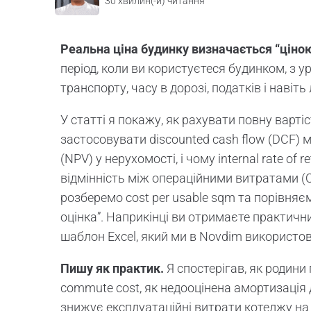
30
хвилин(-и) читання
Реальна ціна будинку визначається “ціно
період, коли ви користуєтеся будинком, з 
транспорту, часу в дорозі, податків і навіть 
У статті я покажу, як рахувати повну варті
застосовувати discounted cash flow (DCF) ме
(NPV) у нерухомості, і чому internal rate of
відмінність між операційними витратами (
розберемо cost per usable sqm та порівняє
оцінка”. Наприкінці ви отримаєте практични
шаблон Excel, який ми в Novdim використов
Пишу як практик.
Я спостерігав, як родин
commute cost, як недооцінена амортизація д
знижує експлуатаційні витрати котеджу на 