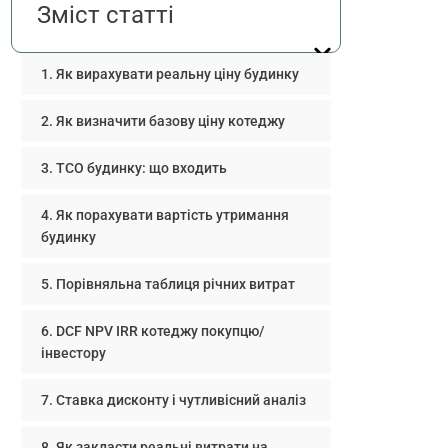
Зміст статті
Як вирахувати реальну ціну будинку
Як визначити базову ціну котеджу
TCO будинку: що входить
Як порахувати вартість утримання
будинку
Порівняльна таблиця річних витрат
DCF NPV IRR котеджу покупцю/
інвестору
Ставка дисконту і чутливісний аналіз
Як закласти реальні витрати на