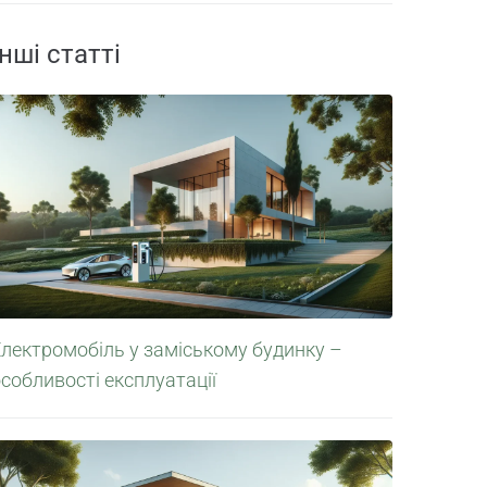
Інші статті
лектромобіль у заміському будинку –
собливості експлуатації