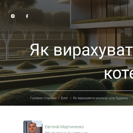
Як вирахуват
кот
Головна сторінка
/
Блог
/
Як вирахувати реальну ціну будинку – “
Євгеній Мартиненко