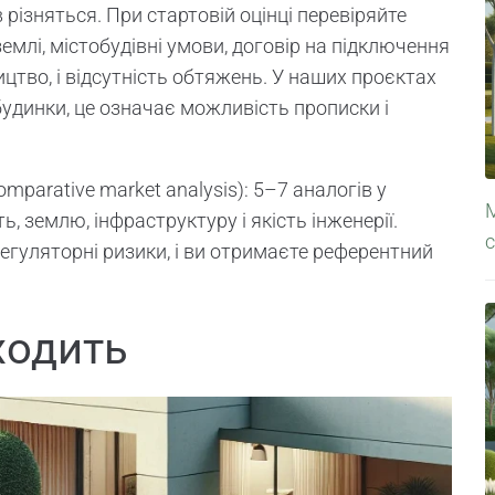
в різняться. При стартовій оцінці перевіряйте
землі, містобудівні умови, договір на підключення
ицтво, і відсутність обтяжень. У наших проєктах
будинки, це означає можливість прописки і
.
parative market analysis): 5–7 аналогів у
М
ть, землю, інфраструктуру і якість інженерії.
с
егуляторні ризики, і ви отримаєте референтний
ходить