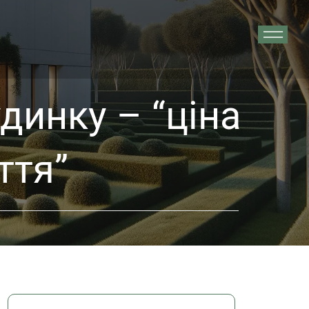
динку – “ціна
ття”