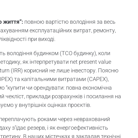
ю життя”:
повною вартістю володіння за весь
урахуванням експлуатаційних витрат, ремонту,
ліквідності при виході.
сть володіння будинком (TCO будинку), коли
тодику, як інтерпретувати net present value
 return (IRR) корисний не лише інвестору. Поясню
OPEX) та капітальними витратами (CAPEX),
мо “купити чи орендувати: повна економічна
й чекліст, приклади розрахунків і посилання на
уємо у внутрішніх оцінках проєктів.
и переплачують роками через неврахований
аху з’їдає резерв, і як енергоефективність
третину. В наших містечках я закладав технічні