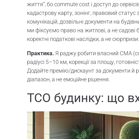
життя”, бо commute cost і доступ до сервісі
кадастрову карту, зонінг, правовий статус 
комунікацій, дозвільні документи на будівн
ми фіксуємо право на житлові, а не садові 
коректні податкові наслідки, а не сюрпризи
Практика.
Я раджу робити власний CMA (com
радіусі 5–10 км, корекції за площу, готовніс
Додайте премію/дискаунт за документи й р
діапазон, а не емоційне рішення.
TCO будинку: що в