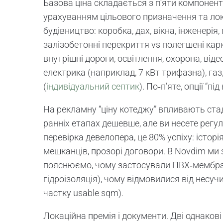
Базова ціна складається з п’яти компоненті
урахуванням цільового призначення та локац
будівництво: коробка, дах, вікна, інженерія,
залізобетонні перекриття vs полегшені карка
внутрішні дороги, освітлення, охорона, віде
електрика (наприклад, 7 кВт трифазна), газ
(
індивідуальний септик
). По‑п’яте, опції “пі
На рекламну “ціну котеджу” впливають стад
ранніх етапах дешевше, але ви несете регуля
перевірка девелопера, це 80% успіху: історі
мешканців, прозорі договори. В Novdim ми
пояснюємо, чому застосували ПВХ‑мембрану
гідроізоляція), чому відмовилися від несуч
частку usable sqm).
Локаційна премія і документи. Дві однакові