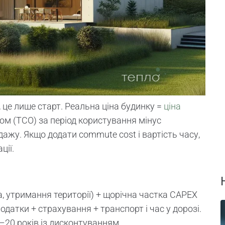
, це лише старт. Реальна ціна будинку =
ціна
ом (TCO) за період користування мінус
одажу. Якщо додати commute cost і вартість часу,
ції.
, утримання території) + щорічна частка CAPEX
податки + страхування + транспорт і час у дорозі.
0–20 років із дисконтуванням.