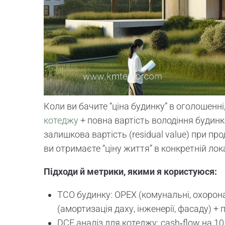
Коли ви бачите “ціна будинку” в оголошенні
котеджу
+ повна вартість володіння будинк
залишкова вартість (residual value) при пр
ви отримаєте “ціну життя” в конкретній лока
Підходи й метрики, якими я користуюся:
TCO будинку: OPEX (комунальні, охорона
(амортизація даху, інженерії, фасаду) + 
DCF аналіз для котеджу: cash‑flow на 1