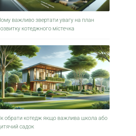
Чому важливо звертати увагу на план
розвитку котеджного містечка
Як обрати котедж якщо важлива школа або
дитячий садок