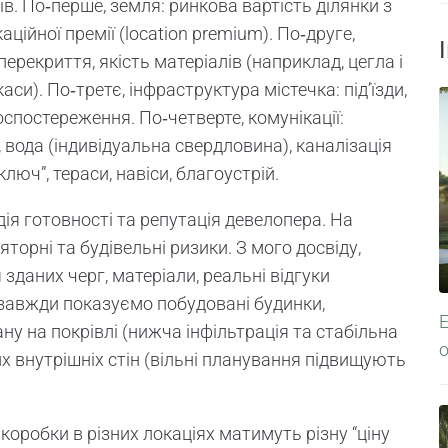
в. По‑перше, земля: ринкова вартість ділянки з
ійної премії (location premium). По‑друге,
 перекриття, якість матеріалів (наприклад, цегла і
си). По‑третє, інфраструктура містечка: під’їзди,
оспостереження. По‑четверте, комунікації:
, вода (індивідуальна свердловина), каналізація
д ключ”, тераси, навіси, благоустрій.
ія готовності та репутація девелопера. На
торні та будівельні ризики. З мого досвіду,
я зданих черг, матеріали, реальні відгуки
 завжди показуємо побудовані будинки,
Е
 на покрівлі (нижча інфільтрація та стабільна
о
их внутрішніх стін (вільні планування підвищують
 коробки в різних локаціях матимуть різну “ціну