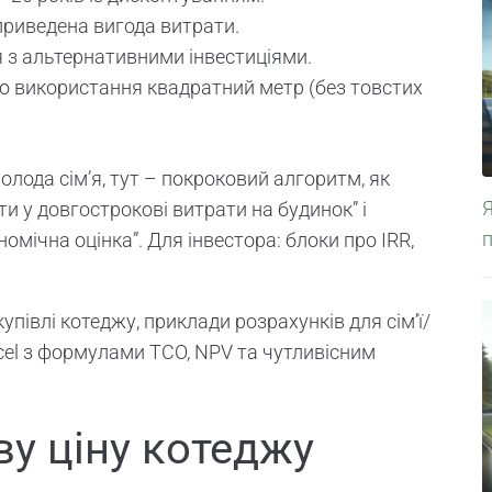
приведена вигода витрати.
я з альтернативними інвестиціями.
 до використання квадратний метр (без товстих
лода сім’я, тут – покроковий алгоритм, як
и у довгострокові витрати на будинок” і
омічна оцінка”. Для інвестора: блоки про IRR,
упівлі котеджу, приклади розрахунків для сім’ї/
cel з формулами TCO, NPV та чутливісним
ву ціну котеджу