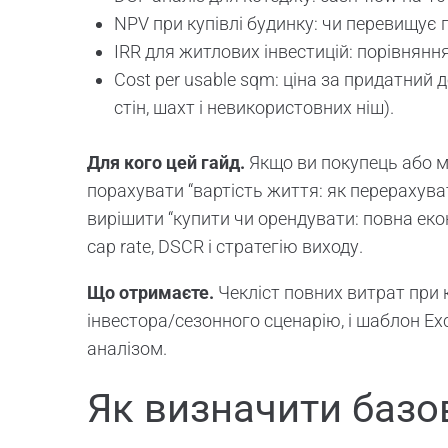
NPV при купівлі будинку: чи перевищує 
IRR для житлових інвестицій: порівнянн
Cost per usable sqm: ціна за придатний
стін, шахт і невикористовних ніш).
Для кого цей гайд.
Якщо ви покупець або мо
порахувати “вартість життя: як перерахуват
вирішити “купити чи орендувати: повна екон
cap rate, DSCR і стратегію виходу.
Що отримаєте.
Чекліст повних витрат при к
інвестора/сезонного сценарію, і шаблон Ex
аналізом.
Як визначити базо