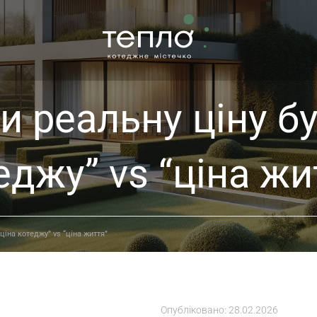
и реальну ціну бу
еджу” vs “ціна жи
ціна котеджу” vs “ціна життя”
Опубліковано:
28.02.2026