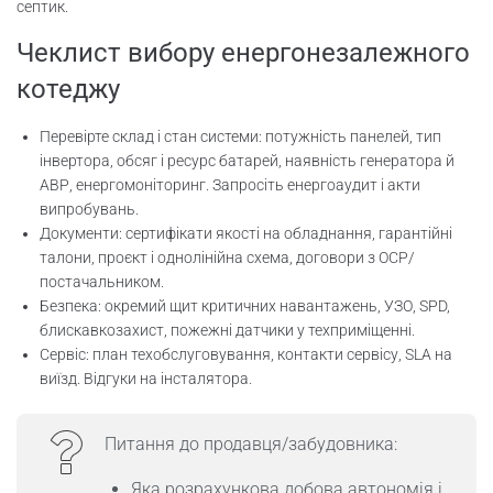
септик.
Чеклист вибору енергонезалежного
котеджу
Перевірте склад і стан системи: потужність панелей, тип
інвертора, обсяг і ресурс батарей, наявність генератора й
АВР, енергомоніторинг. Запросіть енергоаудит і акти
випробувань.
Документи: сертифікати якості на обладнання, гарантійні
талони, проєкт і однолінійна схема, договори з ОСР/
постачальником.
Безпека: окремий щит критичних навантажень, УЗО, SPD,
блискавкозахист, пожежні датчики у техприміщенні.
Сервіс: план техобслуговування, контакти сервісу, SLA на
виїзд. Відгуки на інсталятора.
Питання до продавця/забудовника:
Яка розрахункова добова автономія і