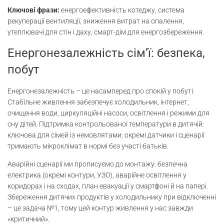
Ключові фрази:
енергоефективність котеджу, система
рекуперації вентиляції, зниження витрат на опалення,
утеплювачі для стін і даху, смарт-дім для енергозбереження.
Енергонезалежність сім’ї: безпека,
побут
Енергонезалежність – це насамперед про спокій у побуті.
Стабільне живлення забезпечує холодильник, інтернет,
очищення води, циркуляційні насоси, освітлення і режими для
сну дітей. Підтримка контрольованої температури в дитячій:
ключова для сімей із немовлятами; окремі датчики і сценарії
тримають мікроклімат в нормі без участі батьків.
Аварійні сценарії ми прописуємо до монтажу: безпечна
електрика (окремі контури, УЗО), аварійне освітлення у
коридорах і на сходах, план евакуації у смартфоні й на папері.
Збереження дитячих продуктів у холодильнику при відключенні
– це задача №1, тому цей контур живлення у нас завжди
«критичний».