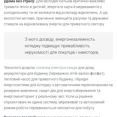
удома без стресу.
Для молодих батьків критично важливо
Інвестиції в енергонезалежний будинок
тримати тепло в дитячій, зберігати харчі й медикаменти у
холодильнику та не залежати від розкладу відключень. А ще,
екологічні мотиви, прагнення зменшити рахунки та державні
Юридичні,технічні,сертифікаційні вимоги
стимули на відновлювану енергію для приватного сектору.
Технічне обслуговування та ремонт
систем
З мого досвіду, енергонезалежність
котеджу підвищує привабливість
Енергоефективність будинку і автономія
нерухомості для покупців і інвесторів.
Енергонезалежність сім’ї: безпека, побут
Технології дозріли:
сонячна електростанція
для дому,
акумулятори для будинку (переважно літій-залізо-фосфат),
Енергонезалежність у селі та на дачі
тепловий насос для приватного будинку, гібридні
енергосистеми для котеджу з автоматичним переключенням на
Чеклист вибору енергонезалежного
резервне живлення, смарт-дім для енергозбереження та
котеджу
енергомоніторинг у реальному часі. Коли ці рішення
спроєктовані як єдина система, мережевий та автономний
Енергонезалежність заміської
режим роботи перемикаються непомітно для побуту.
нерухомості