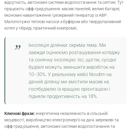
відсутність, автономні системи водопостачання та септик. Тут
працюють офф-грид рішення: масив панелей, великі батареї,
економні навантаження і резервний генератор із АВР.
Малопотужні теплові насоси з буфером або твердопаливний
котел у гібриді, практичний компроміс.
Інсоляція ділянки: окрема тема. Ми
завжди оцінюємо розташування котеджу
та сонячну інсоляцію: ліс, щогли, сусідні
будівлі можуть зменшити виробіток на
10–30%. У реальному кейсі Novdim на
дачній ділянці ми змістили масив на
госпбудівлю із кращою орієнтацією і
підняли продуктивність на 18%.
Ключові фрази:
енергетична незалежність в сільській
місцевості, виробництво електроенергії на дачі, мережеві та
офф-грид рішення, автономні системи водопостачання та