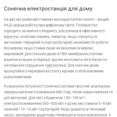
Сонячна електростанція для дому
На дах ми зазвичай ставимо монокристалічні панелі – вищий
ККД і краща робота при дифузному світлі. Полікристал
підходить за нижчого бюджету, але різниця в ефективності
відчутна, особливо взимку. Інвертор: якщо планується
автономія: гібридний із портом батарей і можливістю роботи
без мережі; якщо ставка лише на економію в мережі:
мережевий. Для плоских дахів із ПВХ-мембраною (типове
рішення в наших котеджах) зручно монтувати легкі баластні
системи без порушення гідроізоляції. Для скатних дахів,
кронштейни з нержавіючої сталі у крокви з обов’язковими
ущільнювачами.
Розрахунок потужності сонячної системи простий: аналізуємо
середньомісячне споживання (кВт·год), пікові навантаження та
цілі автономії. Для сім’ї з будинком 130–160 м² і
електроспоживанням 350–500 кВт·год/міс ми ставили 5–8 кВт
панелей і 10–15 кВт·год батарей. Якщо додається тепловий
насос, закладаємо додаткову генерацію в сезон міжсезоння. У