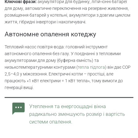
Ключові фрази:
акумулятори для будинку, літій-іонні батареї
для дому, автоматичне переключення на резервне живлення,
розміщення батарей у котельні, акумулятори з довгим циклом
життя, гібридні інвертори і накопичувачі.
Автономне опалення котеджу
Тепловий насос повітря-вода: головний інструмент
автономного опалення без газу. У поєднанні з тепловими
акумуляторами для дому (буферна ємність) та
низькотемпературними контурами (
тепла підлога
) він дає COP
2,5–4,0 у міжсезоння. Електричні котли – простіші, але
працюють «1 кВт електрики = 1 кВт тепла», тому вимоги до
генерації вищі.
Утеплення та енергоощадні вікна
радикально зменшують розмір і вартість
системи опалення.