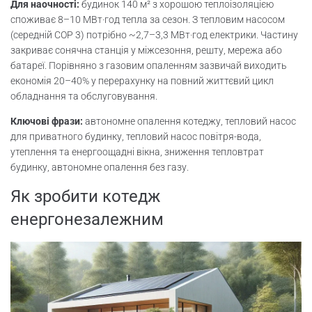
Для наочності:
будинок 140 м² з хорошою теплоізоляцією
споживає 8–10 МВт·год тепла за сезон. З тепловим насосом
(середній COP 3) потрібно ~2,7–3,3 МВт·год електрики. Частину
закриває сонячна станція у міжсезоння, решту, мережа або
батареї. Порівняно з газовим опаленням зазвичай виходить
економія 20–40% у перерахунку на повний життєвий цикл
обладнання та обслуговування.
Ключові фрази:
автономне опалення котеджу, тепловий насос
для приватного будинку, тепловий насос повітря-вода,
утеплення та енергоощадні вікна, зниження тепловтрат
будинку, автономне опалення без газу.
Як зробити котедж
енергонезалежним