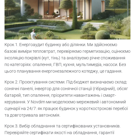
Крок 1. Енергоаудит будинку або ділянки. Ми здійснюємо
базові виміри тепловтрат, перевіряємо герметизацію, оцінюємо
інсоляцію покрівлі (кут, тінь) та аналізуємо річне споживання
по категоріях: опалення, ГВП, кухня, мультимедіа, насоси. Без
цього планування енергонезалежного котеджу, це гадання.
Крок 2. Проєктування системи. Під бюджет визначаємо склад:
сонячні панелі, інвертор для сонячної станції (гібридний), обсяг
батарей, тип опалення, пріоритети навантажень і смарт-
керування. У Novdim ми моделюємо мережевий і автономний
сценарії на 24/7: як працює будинок у короткострокові перебої
та довготривала автономія.
Крок 3. Вибір обладнання та сертифікованих установників.
Перевіряйте сертифікати якості на обладнання, гарантії