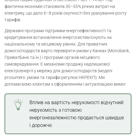
фактична економія становила 35–55% річних витрат на
електрику, що дало 6–8 років окупності без урахування росту
тарифів.
Державні програми підтримки енергоефективності та
кредитування встановлення енергосистем існують на
національному та місцевому рівнях. Для приватних
домогосподарств варто перевіряти умови у банках (Monobank,
ПриватБанк та ін.) і програми органів місцевого
самоврядування. Є механізми продажу надлишкової
електроенергії у мережу для домогосподарств (моделі
prosumers: умови та тарифи регулює НКРЕКП). Ми
допомагаємо клієнтам з оформленням і актуалізацією вимог.
Вплив на вартість нерухомості відчутний:
нерухомість з готовою
енергонезалежністю продається швидше
і дорожче.