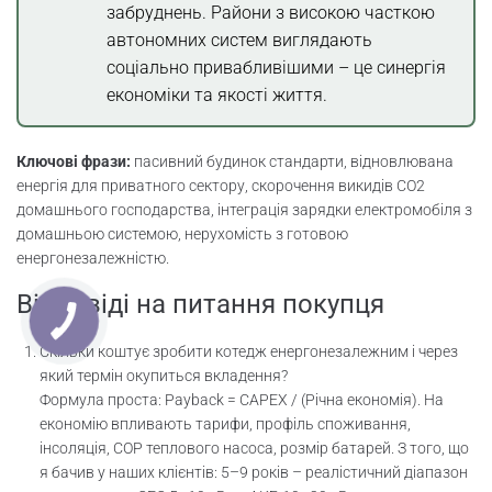
забруднень. Райони з високою часткою
автономних систем виглядають
соціально привабливішими – це синергія
економіки та якості життя.
Ключові фрази:
пасивний будинок стандарти, відновлювана
енергія для приватного сектору, скорочення викидів CO2
домашнього господарства, інтеграція зарядки електромобіля з
домашньою системою, нерухомість з готовою
енергонезалежністю.
Відповіді на питання покупця
Скільки коштує зробити котедж енергонезалежним і через
який термін окупиться вкладення?
Формула проста: Payback = CAPEX / (Річна економія). На
економію впливають тарифи, профіль споживання,
інсоляція, COP теплового насоса, розмір батарей. З того, що
я бачив у наших клієнтів: 5–9 років – реалістичний діапазон