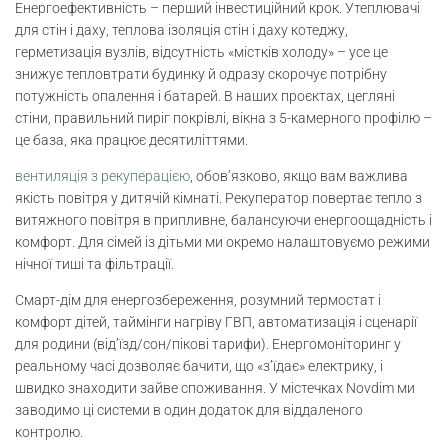
Енергоефективність – перший інвестиційний крок. Утеплювачі
для стін і даху, теплова ізоляція стін і даху котеджу,
герметизація вузлів, відсутність «містків холоду» – усе це
знижує тепловтрати будинку й одразу скорочує потрібну
потужність опалення і батарей. В наших проєктах, цегляні
стіни, правильний пиріг покрівлі, вікна з 5-камерного профілю –
це база, яка працює десятиліттями.
вентиляція з рекуперацією
, обов’язково, якщо вам важлива
якість повітря у дитячій кімнаті. Рекуператор повертає тепло з
витяжного повітря в припливне, балансуючи енергоощадність і
комфорт. Для сімей із дітьми ми окремо налаштовуємо режими
нічної тиші та фільтрації.
Смарт-дім для енергозбереження, розумний термостат і
комфорт дітей, таймінги нагріву ГВП, автоматизація і сценарії
для родини (від’їзд/сон/пікові тарифи). Енергомоніторинг у
реальному часі дозволяє бачити, що «з’їдає» електрику, і
швидко знаходити зайве споживання. У містечках Novdim ми
заводимо ці системи в один додаток для віддаленого
контролю.