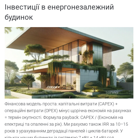
Інвестиції в енергонезалежний
будинок
Фінансова модель проста: капітальні витрати (CAPEX) +
операційні витрати (OPEX) мінус щорічна економія на рахунках
= термін окупності. Формула payback: CAPEX / (Економія на
електриці та опаленні за рік). Ми рахуємо також IRR за 10–15
років з урахуванням деградації панелей і циклів батарей. У
кількох наших будинках із системою 7 кВт + 14 кВт·год