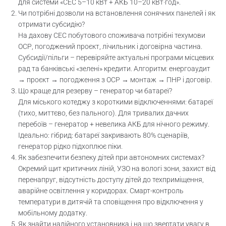
для системи «СЕС 5–10 кВт + АКБ 10–20 кВт·год».
Чи потрібні дозволи на встановлення сонячних панелей і як
отримати субсидію?
На дахову СЕС побутового споживача потрібні техумови
ОСР, погоджений проєкт, лічильник і договірна частина.
Субсидії/пільги – перевіряйте актуальні програми місцевих
рад та банківські «зелені» кредити. Алгоритм: енергоаудит
→ проєкт → погодження з ОСР → монтаж → ПНР і договір.
Що краще для резерву – генератор чи батареї?
Для міського котеджу з короткими відключеннями: батареї
(тихо, миттєво, без пального). Для тривалих дачних
перебоїв – генератор + невелика АКБ для нічного режиму.
Ідеально: гібрид: батареї закривають 80% сценаріїв,
генератор рідко підхоплює піки.
Як забезпечити безпеку дітей при автономних системах?
Окремий щит критичних ліній, УЗО на вологі зони, захист від
перенапруг, відсутність доступу дітей до техприміщення,
аварійне освітлення у коридорах. Смарт-контроль
температури в дитячій та сповіщення про відключення у
мобільному додатку.
Як знайти надійного установника і на що звертати увагу в