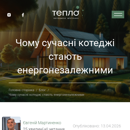
Чому сучасні котеджі
стають
енергонезалежними
Головна сторінка
/
Блог
/
Чому сучасні котеджі стають енергонезалежними
Євгеній Мартиненко
Опубліковано:
13.04.2026
25
хвилин(-и) читання