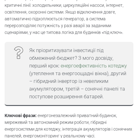
критичні лінії: холодильники, циркуляційні насоси, інтернет,
освітлення, охоронні системи. Якщо відключення довге,
автоматично підхоплюється генератор, а система
перерозподіляє потужність у разі аварії за заданими
сценаріями, у нас це типова логіка для будинків «під ключ».
Як пріоритизувати інвестиції під
обмежений бюджет? З мого досвіду,
перший крок:
енергоефективність котеджу
(утеплення та енергоощадні вікна), другий
– гібридний інвертор із невеликим
акумулятором, третій – сонячні панелі та
поступове розширення батарей.
Ключові фрази:
енергонезалежний приватний будинок,
мережевий та автономний режим роботи, гібридні
енергосистеми для котеджу, інтеграція акумуляторів і сонячних
панелей, енергомоніторинг у реальному часі.