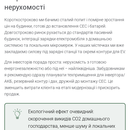
нерухомості
Короткостроково ми бачимо сталий попит і помірне зростання
цін на будинки, готові до встановлення СЕС і батарей.
Довгостроково ринок рухається до стандартів пасивний
будинок, інтеграції зарядки електромобіля з домашньою
системою та локальних мікромереж. У наших містечках ми вже
закладаємо силову під зарядні станції та окремі контури для EV.
Для інвесторів порада проста: нерухомість з готовою
енергонезалежністю або під неї – найліквідніша. Забудовникам
я рекомендую одразу планувати техприміщення для інвертора/
АКБ, резервний контур і дах, дружній до монтажу СЕС. Це
зменшить витрати клієнта на етапі модернізації і прискорить
продаж.
Екологічний ефект очевидний:
скорочення викидів CO2 домашнього
господарства, менше шуму й локальних