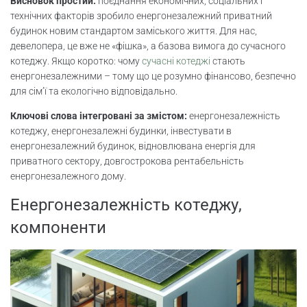
Висновок простий:
поєднання економічних, соціальних і
Відповіді на питання покупця
технічних факторів зробило енергонезалежний приватний
будинок новим стандартом заміського життя. Для нас,
Висновок і заклик до дії
девелопера, це вже не «фішка», а базова вимога до сучасного
котеджу. Якщо коротко: чому
сучасні котеджі
стають
енергонезалежними – тому що це розумно фінансово, безпечно
Висновки
для сім’ї та екологічно відповідально.
Висновок
Ключові слова інтегровані за змістом:
енергонезалежність
котеджу, енергонезалежні будинки, інвестувати в
енергонезалежний будинок, відновлювана енергія для
приватного сектору, довгострокова рентабельність
енергонезалежного дому.
Енергонезалежність котеджу,
компоненти