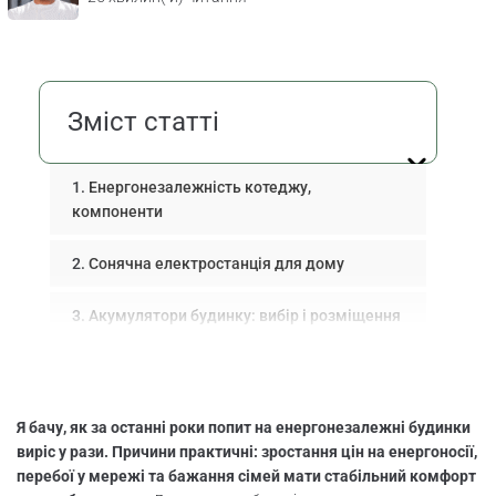
Зміст статті
Енергонезалежність котеджу,
компоненти
Сонячна електростанція для дому
Акумулятори будинку: вибір і розміщення
Автономне опалення котеджу
Як зробити котедж енергонезалежним
Я бачу, як за останні роки попит на енергонезалежні будинки
виріс у рази. Причини практичні: зростання цін на енергоносії,
Сонячні батареї чи генератор в котедж
перебої у мережі та бажання сімей мати стабільний комфорт