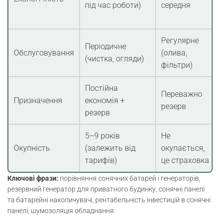
під час роботи)
середня
Регулярне
Періодичне
Обслуговування
(олива,
(чистка, огляди)
фільтри)
Постійна
Переважно
Призначення
економія +
резерв
резерв
5–9 років
Не
Окупність
(залежить від
окупається,
тарифів)
це страховка
Ключові фрази:
порівняння сонячних батарей і генераторів,
резервний генератор для приватного будинку, сонячні панелі
та батарейні накопичувачі, рентабельність інвестицій в сонячні
панелі, шумозоляція обладнання.