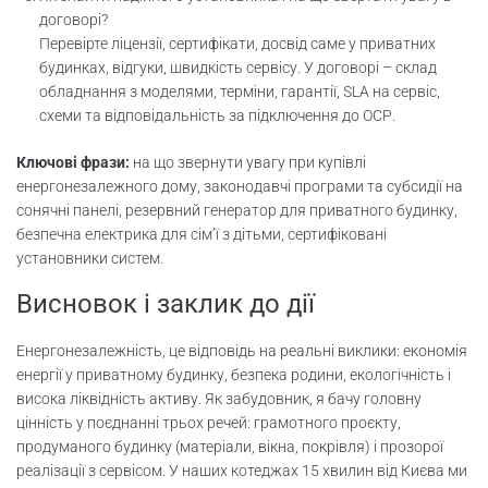
договорі?
Перевірте ліцензії, сертифікати, досвід саме у приватних
будинках, відгуки, швидкість сервісу. У договорі – склад
обладнання з моделями, терміни, гарантії, SLA на сервіс,
схеми та відповідальність за підключення до ОСР.
Ключові фрази:
на що звернути увагу при купівлі
енергонезалежного дому, законодавчі програми та субсидії на
сонячні панелі, резервний генератор для приватного будинку,
безпечна електрика для сім’ї з дітьми, сертифіковані
установники систем.
Висновок і заклик до дії
Енергонезалежність, це відповідь на реальні виклики: економія
енергії у приватному будинку, безпека родини, екологічність і
висока ліквідність активу. Як забудовник, я бачу головну
цінність у поєднанні трьох речей: грамотного проєкту,
продуманого будинку (матеріали, вікна, покрівля) і прозорої
реалізації з сервісом. У наших котеджах 15 хвилин від Києва ми