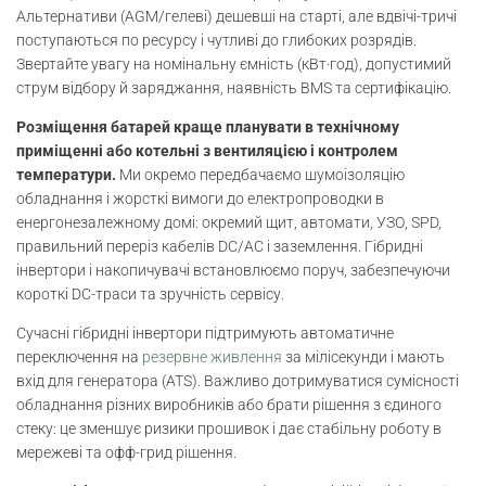
Альтернативи (AGM/гелеві) дешевші на старті, але вдвічі-тричі
поступаються по ресурсу і чутливі до глибоких розрядів.
Звертайте увагу на номінальну ємність (кВт·год), допустимий
струм відбору й заряджання, наявність BMS та сертифікацію.
Розміщення батарей краще планувати в технічному
приміщенні або котельні з вентиляцією і контролем
температури.
Ми окремо передбачаємо шумоізоляцію
обладнання і жорсткі вимоги до електропроводки в
енергонезалежному домі: окремий щит, автомати, УЗО, SPD,
правильний переріз кабелів DC/AC і заземлення. Гібридні
інвертори і накопичувачі встановлюємо поруч, забезпечуючи
короткі DC-траси та зручність сервісу.
Сучасні гібридні інвертори підтримують автоматичне
переключення на
резервне живлення
за мілісекунди і мають
вхід для генератора (ATS). Важливо дотримуватися сумісності
обладнання різних виробників або брати рішення з єдиного
стеку: це зменшує ризики прошивок і дає стабільну роботу в
мережеві та офф-грид рішення.