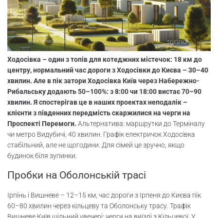
Ходосівка – один з топів для котеджних містечок: 18 км до
центру, нормальний час дороги з Ходосівки до Києва – 30–40
хвилин. Але в пік затори Ходосівка Київ через Набережно-
Рибальську додають 50–100%: з 8:00 чи 18:00 вистає 70–90
хвилин. Я спостерігав це в наших проектах неподалік –
клієнти з південних передмість скаржилися на черги на
Проспекті Перемоги.
Альтернатива: маршрутки до Терміналу
чи метро Видубичі, 40 хвилин. Графік електричок Ходосівка
стабільний, але не щогодини. Для сімей це зручно, якщо
будинок біля зупинки.
Пробки на Оболонській трасі
Ірпінь і Вишневе – 12–15 км, час дороги з Ірпеня до Києва пік
60–80 хвилин через кільцеву та Оболонську трасу. Трафік
Вишневе Київ щільний увечері: черги на виїзді з Кільцевої. У