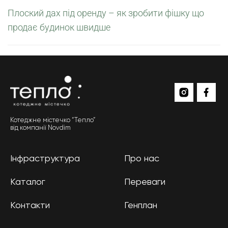
Плоский дах під оренду – як зробити фішку що
продає будинок швидше
Котеджне містечко “Тепло”
від компанії Novdim
Інфраструктура
Про нас
Каталог
Переваги
Контакти
Генплан