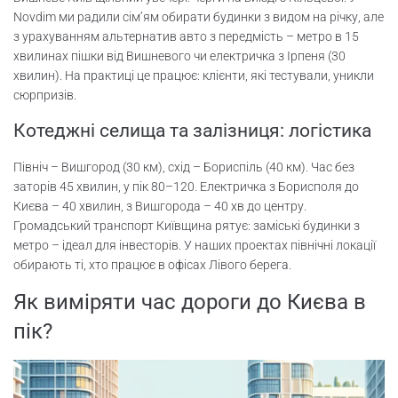
Novdim ми радили сім’ям обирати будинки з видом на річку, але
з урахуванням альтернатив авто з передмість – метро в 15
хвилинах пішки від Вишневого чи електричка з Ірпеня (30
хвилин). На практиці це працює: клієнти, які тестували, уникли
сюрпризів.
Котеджні селища та залізниця: логістика
Північ – Вишгород (30 км), схід – Бориспіль (40 км). Час без
заторів 45 хвилин, у пік 80–120. Електричка з Борисполя до
Києва – 40 хвилин, з Вишгорода – 40 хв до центру.
Громадський транспорт Київщина рятує: заміські будинки з
метро – ідеал для інвесторів. У наших проектах північні локації
обирають ті, хто працює в офісах Лівого берега.
Як виміряти час дороги до Києва в
пік?