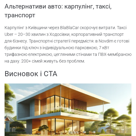
Альтернативи авто: карпулінг, таксі,
транспорт
Карпулінг з Київщини через BlaBlaCar скорочує витрати. Таксі
Uber – 20–30 хвилин з Ходосівки, корпоративний транспорт
для бізнесу. Транспортні стратегії передмістя: в Novdim є готові
будинки під ключ з індивідуальною парковкою, 7 кВт
трифазною електрикою, цегляними стінами та ПВХ-мембраною
на даху. 200+ сімей живуть без проблем.
Висновок і CTA