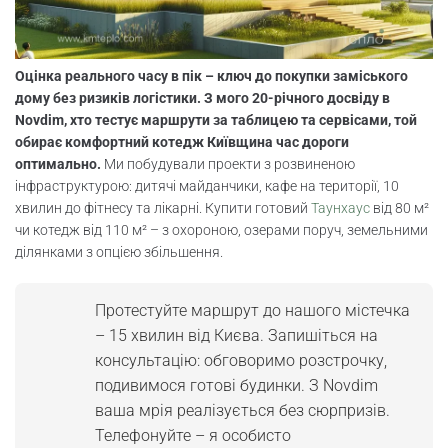
Оцінка реального часу в пік – ключ до покупки заміського
дому без ризиків логістики. З мого 20-річного досвіду в
Novdim, хто тестує маршрути за таблицею та сервісами, той
обирає комфортний котедж Київщина час дороги
оптимально.
Ми побудували проекти з розвиненою
інфраструктурою: дитячі майданчики, кафе на території, 10
хвилин до фітнесу та лікарні. Купити готовий
Таунхаус
від 80 м²
чи котедж від 110 м² – з охороною, озерами поруч, земельними
ділянками з опцією збільшення.
Протестуйте маршрут до нашого містечка
– 15 хвилин від Києва. Запишіться на
консультацію: обговоримо розстрочку,
подивимося готові будинки. З Novdim
ваша мрія реалізується без сюрпризів.
Телефонуйте – я особисто