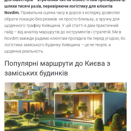
Висновок і CTA
шляхи тисячі разів, перевіряючи логістику для клієнтів
Novdim.
Правильна оцінка часу в дорозі з котеджу дозволяє
обрати локацію без ризиків: не просто близьку, а зручну для
щоденного трафіку Київщина. У цій статті я дам практичний
гайд – від аналізу маршрутів до інструментів і стратегій. Ми в
Novdim завжди радимо клієнтам проїзди в пік перед угодою, бо
логістика заміського будинку Київщина – це не теорія, а
щоденна реальність.
Популярні маршрути до Києва з
заміських будинків