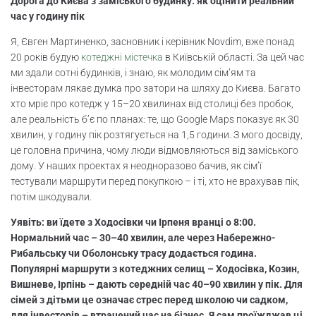
Дорога до Києва з заміського будинку: як оцінити реальний
час у годину пік
Google Maps – розрахунок з урахуванням
Я, Євген Мартиненко, засновник і керівник Novdim, вже понад
піку
20 років будую
котеджні містечка
в Київській області. За цей час
ми здали сотні будинків, і знаю, як молодим сім’ям та
Додатки для моніторингу: Waze, 2GIS,
інвесторам лякає думка про затори на шляху до Києва. Багато
Укравтодор
хто мріє про котедж у 15–20 хвилинах від столиці без пробок,
але реальність б’є по планах: те, що Google Maps показує як 30
Таблиця часу в годину пік: топ-заміські
хвилин, у годину пік розтягується на 1,5 години. З мого досвіду,
райони
це головна причина, чому люди відмовляються від заміського
дому. У наших проектах я неодноразово бачив, як сім’ї
Стратегії зменшення часу дороги для
тестували маршрути перед покупкою – і ті, хто не врахував пік,
заміських будинків
потім шкодували.
Уявіть: ви їдете з Ходосівки чи Ірпеня вранці о 8:00.
Вибір дому біля метро чи ж/д з
Нормальний час – 30–40 хвилин, але через Набережно-
розтермінуванням
Рибальську чи Оболонську трасу додається година.
Популярні маршрути з котеджних селищ – Ходосівка, Козин,
Альтернативи авто: карпулінг, таксі,
Вишневе, Ірпінь – дають середній час 40–90 хвилин у пік. Для
транспорт
сімей з дітьми це означає стрес перед школою чи садком,
для інвесторів – втрачений час на бізнес. Я сам проїжджав ці