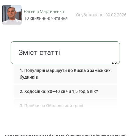
Євгеній Мартиненко
Опубліковано:
09.02.2026
10
хвилин(-и) читання
Зміст статті
Популярні маршрути до Києва з заміських
будинків
Ходосівка: 30–40 хв чи 1,5 год в пік?
Пробки на Оболонській трасі
Котеджні селища та залізниця: логістика
Як виміряти час дороги до Києва в пік?