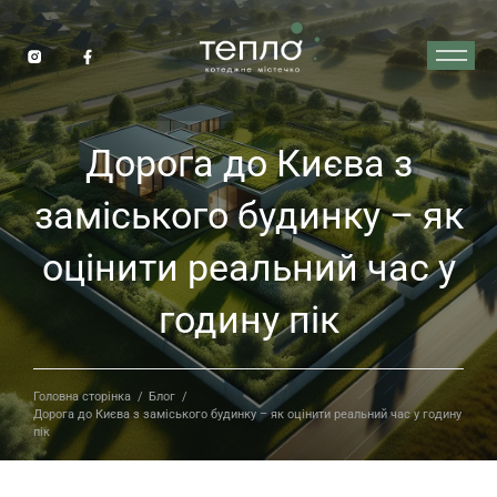
Дорога до Києва з
заміського будинку – як
оцінити реальний час у
годину пік
Головна сторінка
/
Блог
/
Дорога до Києва з заміського будинку – як оцінити реальний час у годину
пік