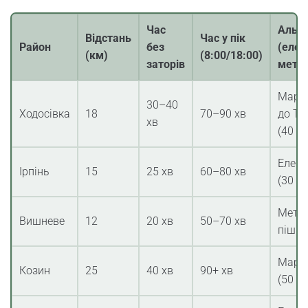
Час
Альт
Відстань
Час у пік
Район
без
(елек
(км)
(8:00/18:00)
заторів
метр
Марш
30–40
Ходосівка
18
70–90 хв
до Те
хв
(40 хв
Елект
Ірпінь
15
25 хв
60–80 хв
(30 хв
Метро
Вишневе
12
20 хв
50–70 хв
пішки
Марш
Козин
25
40 хв
90+ хв
(50 хв