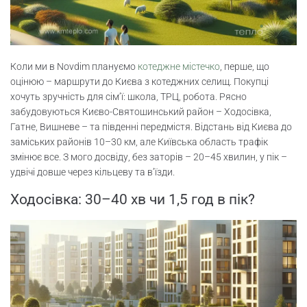
Коли ми в Novdim плануємо
котеджне містечко
, перше, що
оцінюю – маршрути до Києва з котеджних селищ. Покупці
хочуть зручність для сім’ї: школа, ТРЦ, робота. Рясно
забудовуються Києво-Святошинський район – Ходосівка,
Гатне, Вишневе – та південні передмістя. Відстань від Києва до
заміських районів 10–30 км, але Київська область трафік
змінює все. З мого досвіду, без заторів – 20–45 хвилин, у пік –
удвічі довше через кільцеву та в’їзди.
Ходосівка: 30–40 хв чи 1,5 год в пік?