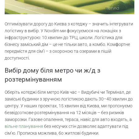
Оптимізувати дорогу до Києва з котеджу – значить інтегрувати
логістику в вибір. У Novdim ми фокусуємося на локаціях з
інфраструктурою: 10 хвилин до ТРЦ, школи. Логістика для
бізнесу заміський дім – це не тільки авто, а комбо. Комфортне
передмістя для сім’ї – з охороною та озерами в пішій
доступності.
Вибір дому біля метро чи ж/д з
розтермінуванням
Оберіть котеджі біля метро Київ час – Видубичі чи Термінал, де
заміські будинки з зручною логістикою дають 30–40 хвилин до
центру. У наших проектах, 15 хвилин від Києва, ми пропонуємо
безвідсоткове розтермінування на 12 місяців – без ризиків
заморозки. Газове опалення, тераса, навіс для авто входять, а
вільне планування
без несучих стін дозволяє адаптувати під
сім’ю. Прописка можлива, бо житлові будинки.