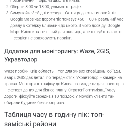
призначення – офіс чи школа в Києві.
Оберіть 8:00 чи 18:00, увімкніть трафік.
Симулюйте 3–5 днів: середа-п’ятниця дають типовий пік.
Google Maps час дороги пік показує +50–100%, реальний час
доїзду з котеджу близький до цього. З мого досвіду, Google
Maps Київщина точніший для околиць, але тестуйте на авто
– сервіси не враховують паркінг.
Додатки для моніторингу: Waze, 2GIS,
Укравтодор
Waze пробки Київ область – топ для живих сповіщень: об’їзди,
аварії. 2GIS дає деталі по передмістях, Укравтодор – камери на
трасах. Монторинг трафіку до Києва на тиждень: для інвесторів
– експорт даних для бізнес-плану. Стратегії оптимізації часу
дороги: фіксуйте середнє з 10 поїздок. У Novdim клієнти так
обирали будинки без сюрпризів.
Таблиця часу в годину пік: топ-
заміські райони