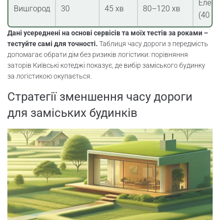
Елект
Вишгород
30
45 хв
80–120 хв
(40 хв
Дані усереднені на основі сервісів та моїх тестів за роками –
тестуйте самі для точності.
Таблиця часу дороги з передмість
допомагає обрати дім без ризиків логістики: порівняння
заторів Київські котеджі показує, де вибір заміського будинку
за логістикою окупається.
Стратегії зменшення часу дороги
для заміських будинків