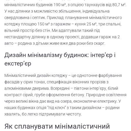
мінімалістичних будинків 190 м², з опцією таунхаусів від 80,7 м².
У нас ділянки з можливістю збільшення, індивідуальна
свердловина і септик. Приклад: планування мінімалістичного
котеджу площею 150 м² з гаражем – кухня 25 м², три спальні,
вільний простір без стін. Ми адаптували такий під
нестандартну ділянку в одному проекті, додавши гараж на 2
авто – родина з дітьми живе вже два роки без скарг.
Дизайн мінімалізму будинок: інтер’єр і
екстер’єр
Мінімалістичний дизайн котеджу – це однотонне фарбування
фасадів у сірих тонах, специфікація віконних прорізів з
алюмінієвими дверима. Всередині – півтони інтер’єру, білий
контраст сірий, грубе оформлення бетону. Природне освітлення
через великі вікна дає вид на озера, економлячи електрику. У
наших будинках опція “під ключ” з таким дизайном – родини
хвалять, бо легко підтримувати чистоту.
Як спланувати мінімалістичний