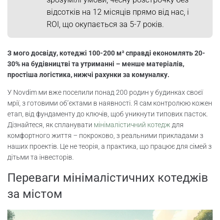
відсотків на 12 місяців прямо від нас, і
ROI мінімалістичних котеджів
ROI, що окупається за 5-7 років.
Метрики успіху: ергономіка та
автономність
З мого досвіду, котеджі 100-200 м² справді економлять 20-
30% на будівництві та утриманні – менше матеріалів,
Висновок
простіша логістика, нижчі рахунки за комуналку.
У Novdim ми вже поселили понад 200 родин у будинках своєї
Часті запитання
мрії, з готовими об’єктами в наявності. Я сам контролюю кожен
етап, від фундаменту до ключів, щоб уникнути типових пасток.
Дізнайтеся, як спланувати
мінімалістичний котедж
для
комфортного життя – покроково, з реальними прикладами з
наших проектів. Це не теорія, а практика, що працює для сімей з
дітьми та інвесторів.
Переваги мінімалістичних котеджів
за містом