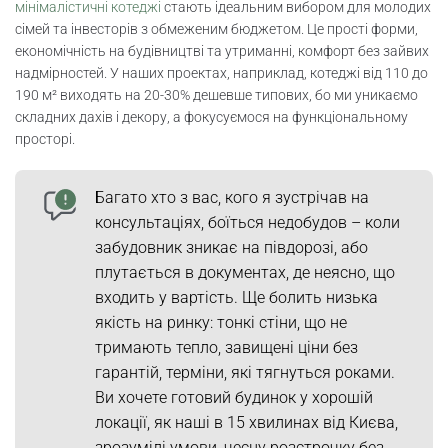
мінімалістичні котеджі
стають ідеальним вибором для молодих
сімей та інвесторів з обмеженим бюджетом. Це прості форми,
Дизайн мінімалізму будинок: інтер’єр і
економічність на будівництві та утриманні, комфорт без зайвих
екстер’єр
надмірностей. У наших проектах, наприклад, котеджі від 110 до
190 м² виходять на 20-30% дешевше типових, бо ми уникаємо
Як спланувати мінімалістичний котедж
складних дахів і декору, а фокусуємося на функціональному
просторі.
Ергономічні проекти котеджів для сімей з
дітьми
Багато хто з вас, кого я зустрічав на
консультаціях, боїться недобудов – коли
Як обрати забудовника та оформити
забудовник зникає на півдорозі, або
розстрочку
плутається в документах, де неясно, що
входить у вартість. Ще болить низька
Інженерні системи в мінімалістичних
котеджах
якість на ринку: тонкі стіни, що не
тримають тепло, завищені ціни без
Системи опалення та вентиляції для
гарантій, терміни, які тягнуться роками.
високого ROI
Ви хочете готовий будинок у хорошій
локації, як наші в 15 хвилинах від Києва,
Фасадне скління: як мінімізувати ризики
зрозумілі умови, чесну розстрочку без