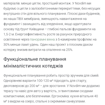
матеріалів: менше цегли, простіший монтаж. У Novdim ми
будуємо з цегли з залізобетонними перекриттями, без несущих
внутрішніх стін для вільного планування. Плоскі дахи будинків,
як наша ПВХ мембрана, зменшують навантаження на
фундамент і захищають від зледеніння, якщо адаптувати
основу під ґрунт Київщини – глибокі пальові фундаменти на
1,5-2 м. Енергоефективність росте за рахунок природного
освітлення через
панорамні вікна
з 5-камерним профілем: на
30% менше ламп удень. Один наш проект з плоским дахом
котеджу знизив витрати на опалення на 25%.
Функціональне планування
мінімалістичних котеджів
Функціональне планування робить простір зручним для сімей.
Однорівневі варіанти 100-120 м² підходять для старту,
двоповерхові до 200 м² – для зростання. У Novdim ми додаємо
терасу та навіс для авто у вартість, з гвинтовими сходами
компактними, але безпечними. Ергономіка: кухня-вітальня 40
м² з видом на озеро, спальні з окремими санвузлами.