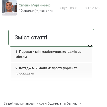
Євгеній Мартиненко
Опубліковано:
18.12.2025
10
хвилин(-и) читання
Зміст статті
Переваги мінімалістичних котеджів за
містом
Котедж мінімалізм: прості форми та
плоскі дахи
Функціональне планування
мінімалістичних котеджів
Проекти мінімалістичних будинків 100-
За цей час ми зводили сотні будинків, і я бачив, як
200 м²