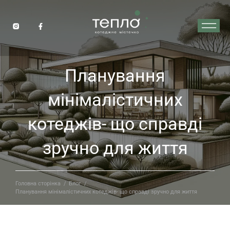
Планування
мінімалістичних
котеджів- що справді
зручно для життя
Головна сторінка
/
Блог
/
Планування мінімалістичних котеджів- що справді зручно для життя