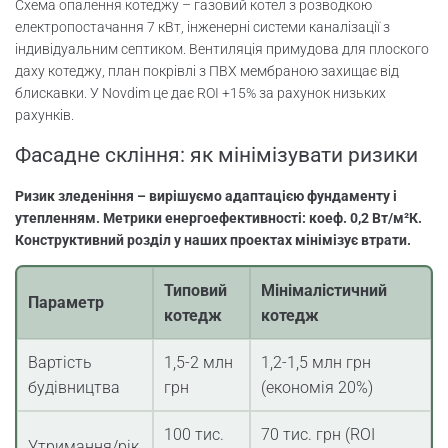
Схема опалення котеджу – газовий котел з розводкою
електропостачання 7 кВт, інженерні системи каналізації з
індивідуальним септиком. Вентиляція примудова для плоского
даху котеджу, план покрівлі з ПВХ мембраною захищає від
блискавки. У Novdim це дає ROI +15% за рахунок низьких
рахунків.
Фасадне скління: як мінімізувати ризики
Ризик зледеніння – вирішуємо адаптацією фундаменту і
утепленням. Метрики енергоефективності: коеф. 0,2 Вт/м²К.
Конструктивний розділ у наших проектах мінімізує втрати.
Типовий
Мінімалістичний
Параметр
котедж
котедж
Вартість
1,5-2 млн
1,2-1,5 млн грн
будівництва
грн
(економія 20%)
100 тис.
70 тис. грн (ROI
Утримання/рік