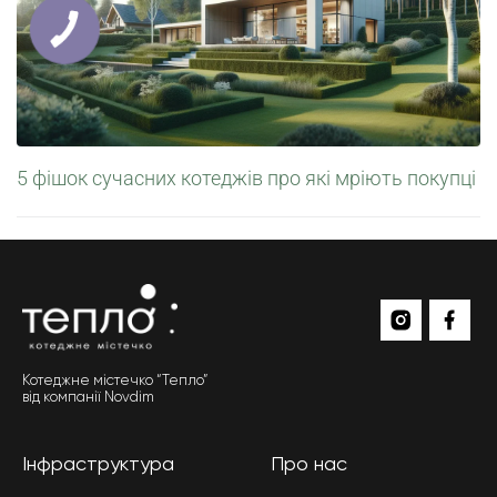
5 фішок сучасних котеджів про які мріють покупці
Котеджне містечко “Тепло”
від компанії Novdim
Інфраструктура
Про нас