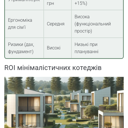
грн
+15%)
Висока
Ергономіка
Середня
(функціональний
для сім’ї
простір)
Ризики (дах,
Низькі при
Високі
фундамент)
плануванні
ROI мінімалістичних котеджів