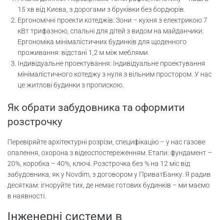
15 хв від Києва, з дорогами з бруківки без бордюрів.
Ергономічні проекти котеджів: Зони – кухня з електрикою 7
кВт трифазною, спальні для дітей з видом на майданчики.
Ергономіка мінімалістичних будинків для щоденного
проживання: відстані 1,2 м між меблями.
Індивідуальне проектування: Індивідуальне проектування
мінімалістичного котеджу з нуля з вільним простором. У нас
це житлові будинки з пропискою.
Як обрати забудовника та оформити
розстрочку
Перевіряйте архітектурні розрізи, специфікацію – у нас газове
опалення, охорона з відеоспостереженням. Етапи: фундамент –
20%, коробка – 40%, ключі. Розстрочка без % на 12 міс від
забудовника, як у Novdim, з договором у ПриватБанку. Я радив
десяткам: ігноруйте тих, де немає готових будинків – ми маємо
в наявності.
Інженерні системи в