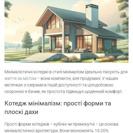
Мінімалістичні котеджі в стилі мінімалізм ідеально пасують для
життя за містом
– вони компактні, але продумані. У наших
містечках з озерами в пішій доступності та цілодобовою
охороною я бачив, як простота підвищує щоденний комфорт.
Котедж мінімалізм: прості форми та
плоскі дахи
Прості форми котеджів – кубічні чи прямокутні – це основа
мінімалістичної архітектури. Вони економлять 15-20%