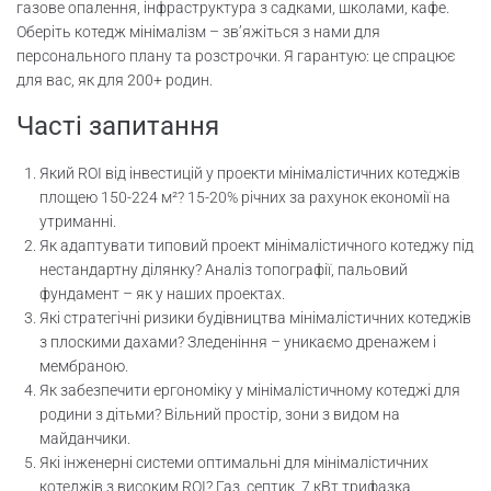
газове опалення, інфраструктура з садками, школами, кафе.
Оберіть котедж мінімалізм – зв’яжіться з нами для
персонального плану та розстрочки. Я гарантую: це спрацює
для вас, як для 200+ родин.
Часті запитання
Який ROI від інвестицій у проекти мінімалістичних котеджів
площею 150-224 м²? 15-20% річних за рахунок економії на
утриманні.
Як адаптувати типовий проект мінімалістичного котеджу під
нестандартну ділянку? Аналіз топографії, пальовий
фундамент – як у наших проектах.
Які стратегічні ризики будівництва мінімалістичних котеджів
з плоскими дахами? Зледеніння – уникаємо дренажем і
мембраною.
Як забезпечити ергономіку у мінімалістичному котеджі для
родини з дітьми? Вільний простір, зони з видом на
майданчики.
Які інженерні системи оптимальні для мінімалістичних
котеджів з високим ROI? Газ, септик, 7 кВт трифазка.