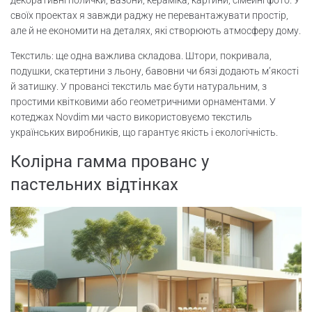
своїх проектах я завжди раджу не перевантажувати простір,
але й не економити на деталях, які створюють атмосферу дому.
Текстиль: ще одна важлива складова. Штори, покривала,
подушки, скатертини з льону, бавовни чи бязі додають м’якості
й затишку. У провансі текстиль має бути натуральним, з
простими квітковими або геометричними орнаментами. У
котеджах Novdim ми часто використовуємо текстиль
українських виробників, що гарантує якість і екологічність.
Колірна гамма прованс у
пастельних відтінках