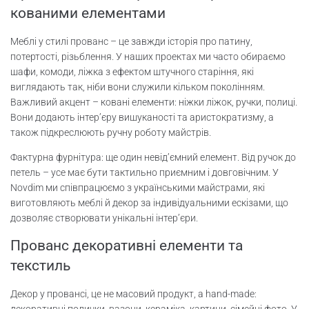
кованими елементами
Меблі у стилі прованс – це завжди історія про патину,
потертості, різьблення. У наших проектах ми часто обираємо
шафи, комоди, ліжка з ефектом штучного старіння, які
виглядають так, ніби вони служили кільком поколінням.
Важливий акцент – ковані елементи: ніжки ліжок, ручки, полиці.
Вони додають інтер’єру вишуканості та аристократизму, а
також підкреслюють ручну роботу майстрів.
Фактурна фурнітура: ще один невід’ємний елемент. Від ручок до
петель – усе має бути тактильно приємним і довговічним. У
Novdim ми співпрацюємо з українськими майстрами, які
виготовляють меблі й декор за індивідуальними ескізами, що
дозволяє створювати унікальні інтер’єри.
Прованс декоративні елементи та
текстиль
Декор у провансі, це не масовий продукт, а hand-made:
декоративні полички, вазони, кераміка, картини, сімейні фото. У