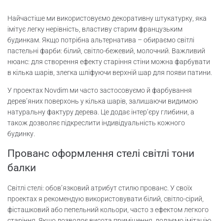
Найчастіше ми використовуємо декоративну штукатурку, яка
імітує легку нерівність, властиву старим французьким
будинкам. Якщо потрібна альтернатива – обираємо світлі
пастельні фарби: білий, світло-бежевий, молочний. Важливий
нюанс: для створення ефекту старіння стіни можна фарбувати
в кілька шарів, злегка шліфуючи верхній шар для появи патини.
У проектах Novdim ми часто застосовуємо й фарбування
дерев’яних поверхонь у кілька шарів, залишаючи видимою
натуральну фактуру дерева. Це додає інтер’єру глибини, а
також дозволяє підкреслити індивідуальність кожного
будинку.
Прованс оформлення стелі світлі тони
балки
Світлі стелі: обов’язковий атрибут стилю прованс. У своїх
проектах я рекомендую використовувати білий, світло-сірий,
фісташковий або пепельний кольори, часто з ефектом легкого
старіння. Якщо дозволяє висота приміщення, додаємо імітацію