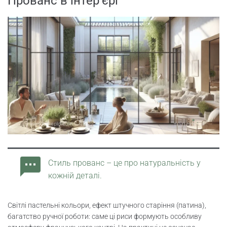
Прованс в інтер’єрі
Ванна кімната в стилі Прованс: безпека
та натуральність
Прованс інтер’єр дитячої кімнати: світло
і безпека
Прованс в оформлении прихожей:
простір і легкість
Прованс в інтер’єрі, стиль комфорту та
краси
Стиль прованс – це про натуральність у
кожній деталі.
Світлі пастельні кольори, ефект штучного старіння (патина),
багатство ручної роботи: саме ці риси формують особливу