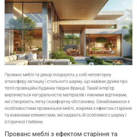
Прованс меблі та декор поєднують у собі неповторну
атмосферу затишку і стильного шарму, що навіває думки про
теплі провінційні будинки півдня Франції. Такий інтер’єр
вирізняється натуральністю матеріалів і ніжними відтінками,
які створюють легку і комфортну обстановку. Ознайомимося з
особливостями прованської меблі, зокрема з ефектом старіння
та кованими елементами, які надають їй особливого шарму і
історичної глибини.
Прованс меблі з ефектом старіння та