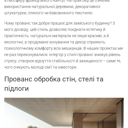
атмосферу французького кантрі. На практиці це означає
використання натуральної деревини, декоративної
штукатурки, лляного чи бавовняного текстилю.
Чому прованс так добре працює для заміського будинку? З
мого досвіду, цей стиль дозволяє поєднати естетику й
практичність: натуральні матеріали не лише красиві, а й
екологічні, а продумане зонування та декор сприяють
психологічному комфорту всіх мешканців. В наших проектах ми
не раз переконувалися: інтер’єр у стилі прованс знижує рівень
стресу, створює відчуття стабільності й захищеності – саме те,
чого очікують молоді сім’ї та інвестори.
Прованс обробка стін, стелі та
підлоги