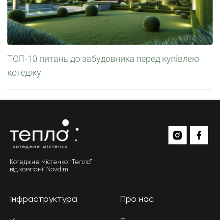
ТОП-10 питань до забудовника перед купівлею
котеджу
Котеджне містечко “Тепло”
від компанії Novdim
Інфраструктура
Про нас