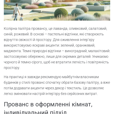
Колірна палітра провансу, це лаванда, оливковий, салатовий,
синій, рожевий. В основі – пастельні відтінки, які створюють
відчуття свіжості й простору. Для оживлення інтер’єру
використовуємо яскраві акценти: зелений, оранжевий,
маджента. Темні природні відтінки – виноградний, малахітовий:
застосовуємо обережно, лише для окремих деталей. Уникаємо
чорного й темно-сірого, щоб не втратити легкість і повітряність
простору.
На практиці я завжди рекомендую майбутнім власникам
будинків у стилі прованс спочатку обрати базову палітру, а вже
потім додавати акценти через декор і текстиль. Це дозволяє
легко змінювати настрій інтер’єру без серйозних витрат.
Прованс в оформленні кімнат,
індивідуальний підхід