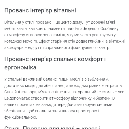
Прованс інтер’єр вітальні
Вітальня у стилі прованс – це центр дому. Тут доречні м’які
меблі, камін, квіткові орнаменти, hand-made декор. Особливу
атмосферу створює зона каміна, яку ми часто реалізуємо у
котеджах Novdim. Ефект старіння стін додає глибини, а вінтажні
аксесуари – відчуття справжнього французького кантрі.
Прованс інтер’єр спальні: комфорт і
ергономіка
У спальні важливий баланс: пишні меблі з різьбленням,
достатньо місця для зберігання, але жодних різких контрастів.
Спокійні кольори, м’яке освітлення, натуральний текстиль – усе
це допомагає створити атмосферу відпочинку й безпеки. В
наших проектах ми завжди передбачаємо зручні системи
зберігання, щоб спальня залишалася просторою і
функціональною.
Стиль Прованс для кухні – краса і