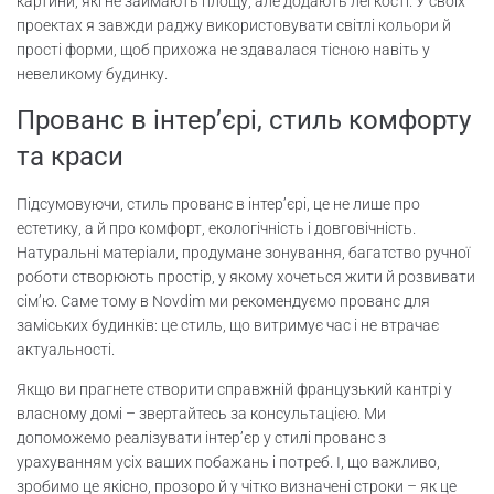
картини, які не займають площу, але додають легкості. У своїх
проектах я завжди раджу використовувати світлі кольори й
прості форми, щоб прихожа не здавалася тісною навіть у
невеликому будинку.
Прованс в інтер’єрі, стиль комфорту
та краси
Підсумовуючи, стиль прованс в інтер’єрі, це не лише про
естетику, а й про комфорт, екологічність і довговічність.
Натуральні матеріали, продумане зонування, багатство ручної
роботи створюють простір, у якому хочеться жити й розвивати
сім’ю. Саме тому в Novdim ми рекомендуємо прованс для
заміських будинків: це стиль, що витримує час і не втрачає
актуальності.
Якщо ви прагнете створити справжній французький кантрі у
власному домі – звертайтесь за консультацією. Ми
допоможемо реалізувати інтер’єр у стилі прованс з
урахуванням усіх ваших побажань і потреб. І, що важливо,
зробимо це якісно, прозоро й у чітко визначені строки – як це