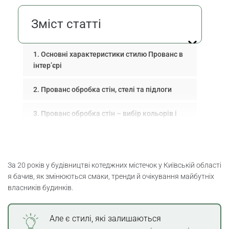
Зміст статті
Основні характеристики стилю Прованс в
інтер’єрі
Прованс обробка стін, стелі та підлоги
Прованс обробка стін – вибір кольорів і
матеріалів
Прованс оформлення стелі світлі тони
балки
За 20 років у будівництві котеджних містечок у Київській області
я бачив, як змінюються смаки, тренди й очікування майбутніх
Підлога у стилі прованс, натуральна
власників будинків.
деревина, плитка для вологих зон
Але є стилі, які залишаються
Прованс меблі та декор – затишок і стиль