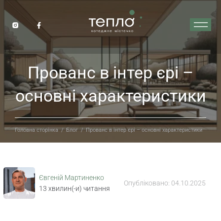
Прованс в інтер єрі –
основні характеристики
Головна сторінка
/
Блог
/
Прованс в інтер єрі – основні характеристики
Євгеній Мартиненко
Опубліковано:
04.10.2025
13
хвилин(-и) читання