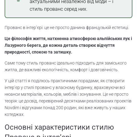
актуальними незалежно від моди – і
Прованс меблі з ефектом старіння та
стиль прованс серед них.
кованими елементами
Прованс в інтер’єрі: це не просто данина французькій естетиці.
Прованс декоративні елементи та
текстиль
Це філософія життя, натхненна атмосферою альпійських лук і
Лазурного берега, де кожна деталь створює відчуття
Колірна гамма прованс у пастельних
природності, спокою та затишку.
відтінках
Саме тому стиль прованс ідеально підходить для заміського
житла, де важливі екологічність, комфорт і довговічність.
Прованс в оформленні кімнат,
індивідуальний підхід
У цій статті я поділюсь практичними порадами, як створити
інтер’єр у стилі прованс у власному будинку, враховуючи всі
Прованс інтер’єр вітальні
нюанси матеріалів, кольорів, меблів і зонування. Це не просто
теорія: це досвід, перевірений десятками реалізованих проектів
Прованс інтер’єр спальні: комфорт і
Novdim і відгуками понад 200 родин, які вже живуть у наших
ергономіка
котеджах.
Основні характеристики стилю
Стиль Прованс для кухні – краса і
функціональність