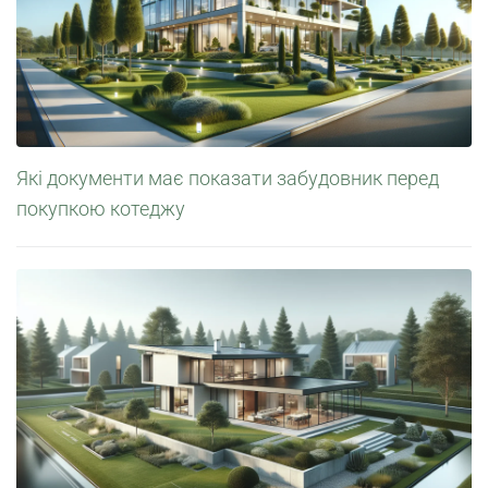
Які документи має показати забудовник перед
покупкою котеджу