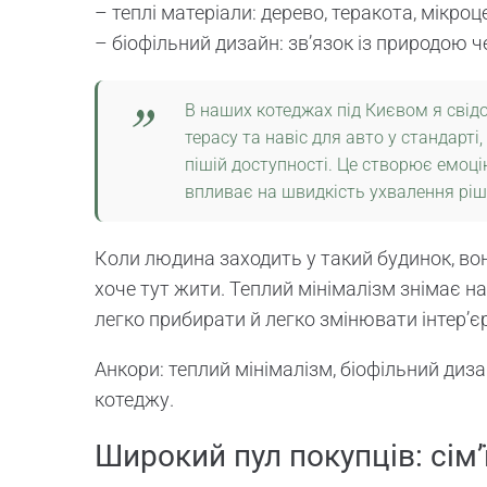
– теплі матеріали: дерево, теракота, мікро
– біофільний дизайн: зв’язок із природою ч
В наших котеджах під Києвом я свід
терасу та навіс для авто у стандарті
пішій доступності. Це створює емоці
впливає на швидкість ухвалення рі
Коли людина заходить у такий будинок, вон
хоче тут жити. Теплий мінімалізм знімає на
легко прибирати й легко змінювати інтер’єр 
Анкори: теплий мінімалізм, біофільний диза
котеджу.
Широкий пул покупців: сім’ї