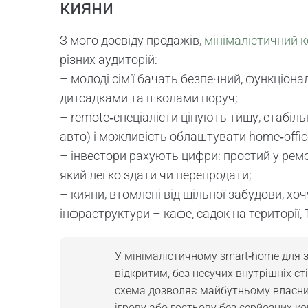
кияни
З мого досвіду продажів,
мінімалістичний 
різних аудиторій:
– молоді сім’ї бачать безпечний, функціон
дитсадками та школами поруч;
– remote‑спеціалісти цінують тишу, стабіль
авто) і можливість облаштувати home‑offic
– інвестори рахують цифри: простий у ремон
який легко здати чи перепродати;
– кияни, втомлені від щільної забудови, хо
інфраструктури – кафе, садок на території, 
У мінімалістичному smart‑home для 
відкритим, без несучих внутрішніх ст
схема дозволяє майбутньому власник
ігрову або гостьову без серйозних к