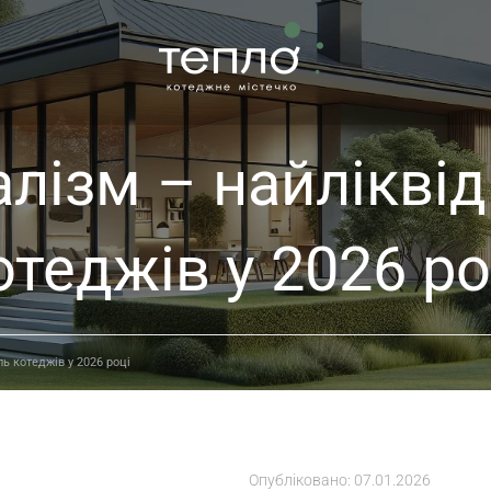
лізм – найлікві
отеджів у 2026 ро
ь котеджів у 2026 році
Опубліковано:
07.01.2026