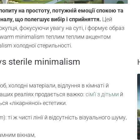
опиту на простоту, потужній емоції спокою та
налу, що полегшує вибір і сприйняття.
Цей
купця, фокусуючи увагу на суті, і формує образ
к warm minimalism теплим теплим акцентом
alism холодної стерильності.
s sterile minimalism
б, холодні матеріали, відлуння в кімнаті й
 наших реаліях продається важко:
сім’ї з дітьми
й
ься «лікарняної» естетики.
: ті ж чисті лінії й відсутність візуального шуму,
амним вікнам,