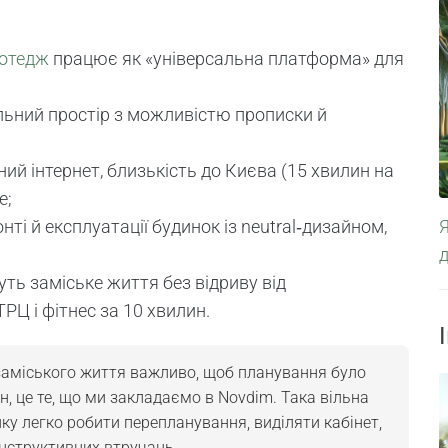
котедж
працює як «універсальна платформа» для
альний простір з можливістю прописки й
ний інтернет, близькість до Києва (15 хвилин на
e;
ті й експлуатації будинок із neutral‑дизайном,
чуть заміське життя без відриву від
ТРЦ і фітнес за 10 хвилин.
заміського життя важливо, щоб планування було
ін, це те, що ми закладаємо в Novdim. Така вільна
у легко робити перепланування, виділяти кабінет,
онструктивних втручань.