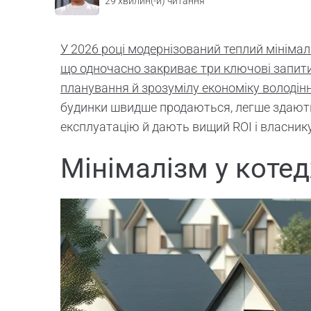
29
хвилин(-и) читання
У 2026 році модернізований теплий мінімал
що одночасно закриває три ключові запити
планування й зрозумілу економіку володін
будинки швидше продаються, легше здають
експлуатацію й дають вищий ROI і власнику,
Мінімалізм у коте