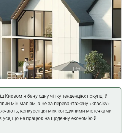
під Києвом я бачу одну чітку тенденцію: покупці й
лий мінімалізм, а не за перевантажену «класіку»
рожчають, конкуренція між котеджними містечками
ає усе, що не працює на щоденну економію й