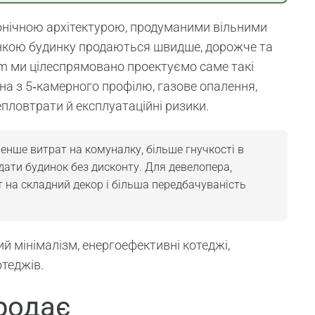
аконічною архітектурою, продуманими вільними
кою будинку продаються швидше, дорожче та
 ми цілеспрямовано проектуємо саме такі
ікна з 5‑камерного профілю, газове опалення,
пловтрати й експлуатаційні ризики.
менше витрат на комуналку, більше гнучкості в
здати будинок без дисконту. Для девелопера,
 на складний декор і більша передбачуваність
ий мінімалізм, енергоефективні котеджі,
отеджів.
родає