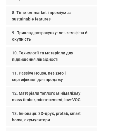
Time‑on‑market і преміум за
sustainable features
Приклад розрахунку: net‑zero фіча й
окупність
Технології та матеріали для
підвищення ліквідності
Passive House, net-zero і
сертифікації для продажу
Матеріали теплого мінімалізму:
mass timber, micro-cement, low-VOC
Інновації: 3D-друк, prefab, smart
home, акумулятори