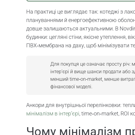
На практиці це виглядає так: котеджі з л
плануваннями й енергоефективною оболон
довше залишаються актуальними. В Novdim
будинки: цегляні стіни, якісне утеплення, в
ПВХ‑мембрана на даху, щоб мінімізувати те
Для покупця це означає просту річ: 
інтер’єрі й вище шанси продати або 
менший time‑on‑market, менше витрат
фінансової моделі.
Анкори для внутрішньої перелінковки: тепл
мінімалізм в інтер’єрі
, time‑on‑market, ROI к
Чому мінімалізм п