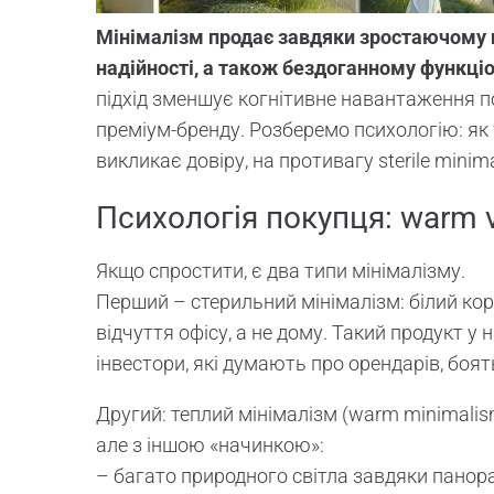
Мінімалізм продає завдяки зростаючому п
надійності, а також бездоганному функціо
підхід зменшує когнітивне навантаження по
преміум-бренду. Розберемо психологію: я
викликає довіру, на противагу sterile minim
Психологія покупця: warm v
Якщо спростити, є два типи мінімалізму.
Перший – стерильний мінімалізм: білий коро
відчуття офісу, а не дому. Такий продукт у
інвестори, які думають про орендарів, боят
Другий: теплий мінімалізм (warm minimalism)
але з іншою «начинкою»:
– багато природного світла завдяки панор