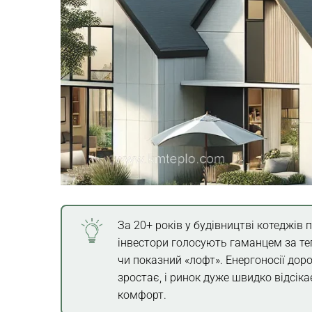
За 20+ років у будівництві котеджів 
інвестори голосують гаманцем за теп
чи показний «лофт». Енергоносії до
зростає, і ринок дуже швидко відсік
комфорт.