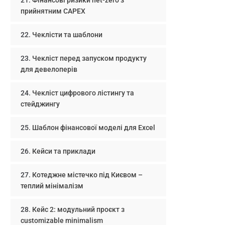
Фінансові ризики net-zero з
прийнятним CAPEX
Чеклісти та шаблони
Чекліст перед запуском продукту
для девелоперів
Чекліст цифрового лістингу та
стейджингу
Шаблон фінансової моделі для Excel
Кейси та приклади
Котеджне містечко під Києвом –
теплий мінімалізм
Кейс 2: модульний проєкт з
customizable minimalism