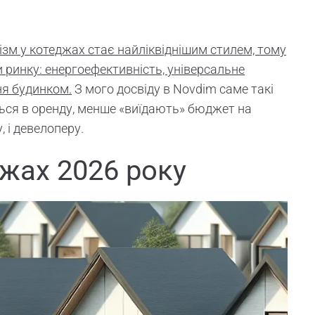
ізм у котеджах стає найліквіднішим стилем, тому
 ринку: енергоефективність, універсальне
ня будинком.
З мого досвіду в Novdim саме такі
ся в оренду, менше «виїдають» бюджет на
 і девелоперу.
джах 2026 року