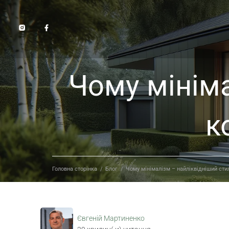
Чому мініма
к
Головна сторінка
/
Блог
/
Чому мінімалізм – найліквідніший стил
Євгеній Мартиненко