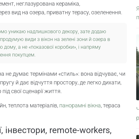
цемент, неглазурована кераміка,
ерез вид на озера, приватну терасу, озеленення.
омо уникаю надлишкового декору, зате додаю
, продумую види з вікон на зелені зони й озера в
ю дому, а не «показової коробки», і напряму
шення покупцем.
а не думає термінами «стиль»: вона відчуває, чи
пругу й дає відчуття простору, де легко дихати,
під свої сценарії життя.
йн, теплота матеріалів,
панорамні вікна
, тераса
, інвестори, remote-workers,