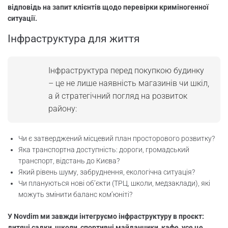
відповідь на запит клієнтів щодо перевірки криміногенної
ситуації.
Інфраструктура для життя
Інфраструктура перед покупкою будинку
– це не лише наявність магазинів чи шкіл,
а й стратегічний погляд на розвиток
району:
Чи є затверджений місцевий план просторового розвитку?
Яка транспортна доступність: дороги, громадський
транспорт, відстань до Києва?
Який рівень шуму, забруднення, екологічна ситуація?
Чи плануються нові об’єкти (ТРЦ, школи, медзаклади), які
можуть змінити баланс ком’юніті?
У Novdim ми завжди інтегруємо інфраструктуру в проєкт:
дитячі садки, школи, спортивні майданчики, кафе, усе це