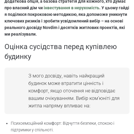
Як дізнатися інформацію про сусідів та
додаткова опція, а базова стратегія для кожного, хто думає
район
про власний дім чи
інвестування в нерухомість
. У цьому гайді
я поділюся покроковою методикою, яка допоможе уникнути
ключових ризиків і зробити усвідомлений вибір – на основі
Як оцінити залученість спільноти
реального досвіду Novdim і десятків житлових проектів, які
ми реалізували.
Юридичні ризики вибору локації
Оцінка сусідства перед купівлею
Вплив сусідства на інвестиції та
будинку
рентабельність
Метрики та алгоритми для оцінки
З мого досвіду, навіть найкращий
ком’юніті
будинок може втратити цінність і
комфорт, якщо оточення не відповідає
Котеджні містечка чи відкрите
поселення
вашим очікуванням. Вибір ком’юніті для
житла напряму впливає на:
Що перевірити перед купівлею будинку
Психоемоційний комфорт: Відчуття безпеки, спокою і
Вибір локації для різних цільових груп
підтримки у спільноті.