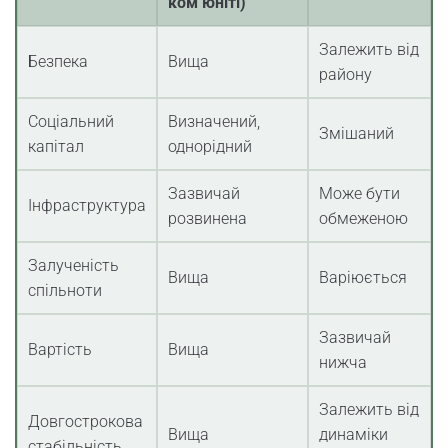
ком’юніті)
Залежить від
Безпека
Вища
району
Соціальний
Визначений,
Змішаний
капітал
однорідний
Зазвичай
Може бути
Інфраструктура
розвинена
обмеженою
Залученість
Вища
Варіюється
спільноти
Зазвичай
Вартість
Вища
нижча
Залежить від
Довгострокова
Вища
динаміки
стабільність