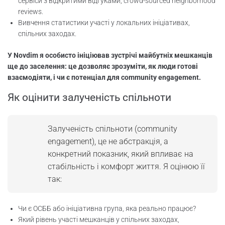
сервіси з відкритими відгуками, crowd-sourced neighborhood
reviews.
Вивчення статистики участі у локальних ініціативах,
спільних заходах.
У Novdim я особисто ініціював зустрічі майбутніх мешканців
ще до заселення: це дозволяє зрозуміти, як люди готові
взаємодіяти, і чи є потенціал для community engagement.
Як оцінити залученість спільноти
Залученість спільноти (community
engagement), це не абстракція, а
конкретний показник, який впливає на
стабільність і комфорт життя. Я оцінюю її
так:
Чи є ОСББ або ініціативна група, яка реально працює?
Який рівень участі мешканців у спільних заходах,