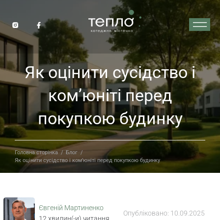
Як оцінити сусідство і
ком’юніті перед
покупкою будинку
Головна сторінка
/
Блог
/
Як оцінити сусідство і ком’юніті перед покупкою будинку
Євгеній Мартиненко
Опубліковано:
10.09.2025
12
хвилин(-и) читання