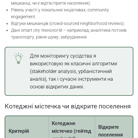
мешканці, чи є відтік/притік населення).
Рівень участі у локальних ініціативах, community
engagement.
Відгуки мешканців (crowd-sourced neighborhood reviews).
Дані smart city технологій – наприклад, аналітика потоків
транспорту, рівня шуму, забруднення.
Для моніторингу сусідства я
використовую як класичні алгоритми
(stakeholder analysis, урбаністичний
аналіз), так і сучасні інструменти на
основі відкритих даних.
Котеджні містечка чи відкрите поселення
Котеджне
Відкрите
Критерій
містечко (гейтед
поселення