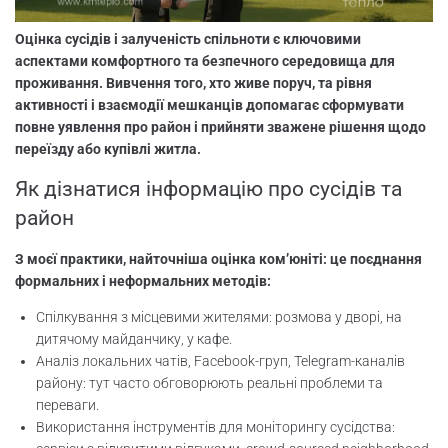
Оцінка сусідів і залученість спільноти є ключовими
аспектами комфортного та безпечного середовища для
проживання. Вивчення того, хто живе поруч, та рівня
активності і взаємодії мешканців допомагає сформувати
повне уявлення про район і прийняти зважене рішення щодо
переїзду або купівлі житла.
Як дізнатися інформацію про сусідів та
район
З моєї практики, найточніша оцінка ком’юніті: це поєднання
формальних і неформальних методів:
Спілкування з місцевими жителями: розмова у дворі, на
дитячому майданчику, у кафе.
Аналіз локальних чатів, Facebook-груп, Telegram-каналів
району: тут часто обговорюють реальні проблеми та
переваги.
Використання інструментів для моніторингу сусідства: