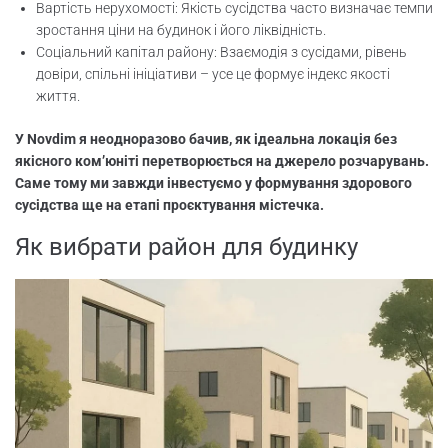
Вартість нерухомості: Якість сусідства часто визначає темпи
зростання ціни на будинок і його ліквідність.
Соціальний капітал району: Взаємодія з сусідами, рівень
довіри, спільні ініціативи – усе це формує індекс якості
життя.
У Novdim я неодноразово бачив, як ідеальна локація без
якісного ком’юніті перетворюється на джерело розчарувань.
Саме тому ми завжди інвестуємо у формування здорового
сусідства ще на етапі проєктування містечка.
Як вибрати район для будинку