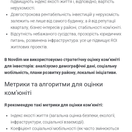
підвищують індекс якості життя і, відповідно, вартість
нерухомості.
Довгострокова рентабельність інвестицій у нерухомість
залежить не лише від самого будинку, а й від репутації
кварталу, бізнес-інтересів у районі, стабільності ком’юніті.
Відсутність небажаного сусідства, прозорість юридичних
питань, розвинена інфраструктура: усе це підвищує ROI
житлових проектів.
В Novdim ми використовуємо стратегічну оцінку ком’юніті
для інвесторів: аналізуємо демографічні дані, соціальну
мобільність, плани розвитку району, локальні ініціативи.
Метрики та алгоритми для оцінки
ком’юніті
Я рекомендую такі метрики для оцінки ком’юніті:
Індекс якості життя (загальна оцінка безпеки, екології,
інфраструктури, соціальної взаємодії).
Коефіцієнт соціальної мобільності (як часто змінюються