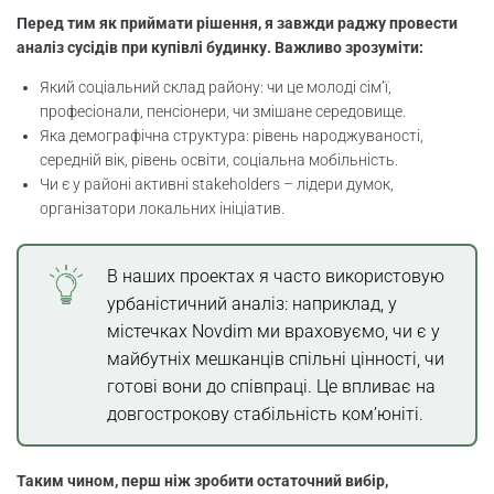
Перед тим як приймати рішення, я завжди раджу провести
аналіз сусідів при купівлі будинку. Важливо зрозуміти:
Який соціальний склад району: чи це молоді сім’ї,
професіонали, пенсіонери, чи змішане середовище.
Яка демографічна структура: рівень народжуваності,
середній вік, рівень освіти, соціальна мобільність.
Чи є у районі активні stakeholders – лідери думок,
організатори локальних ініціатив.
В наших проектах я часто використовую
урбаністичний аналіз: наприклад, у
містечках Novdim ми враховуємо, чи є у
майбутніх мешканців спільні цінності, чи
готові вони до співпраці. Це впливає на
довгострокову стабільність ком’юніті.
Таким чином, перш ніж зробити остаточний вибір,