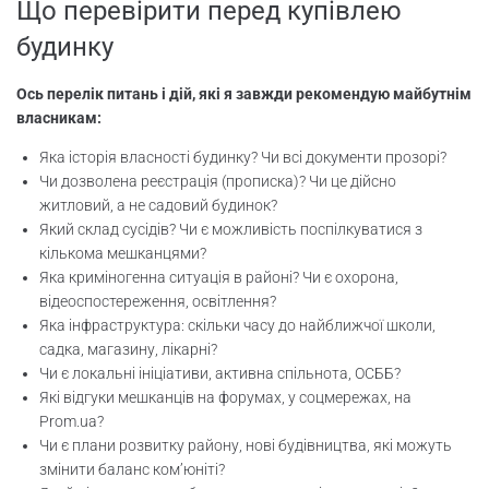
Що перевірити перед купівлею
будинку
Ось перелік питань і дій, які я завжди рекомендую майбутнім
власникам:
Яка історія власності будинку? Чи всі документи прозорі?
Чи дозволена реєстрація (прописка)? Чи це дійсно
житловий, а не садовий будинок?
Який склад сусідів? Чи є можливість поспілкуватися з
кількома мешканцями?
Яка криміногенна ситуація в районі? Чи є охорона,
відеоспостереження, освітлення?
Яка інфраструктура: скільки часу до найближчої школи,
садка, магазину, лікарні?
Чи є локальні ініціативи, активна спільнота, ОСББ?
Які відгуки мешканців на форумах, у соцмережах, на
Prom.ua?
Чи є плани розвитку району, нові будівництва, які можуть
змінити баланс ком’юніті?