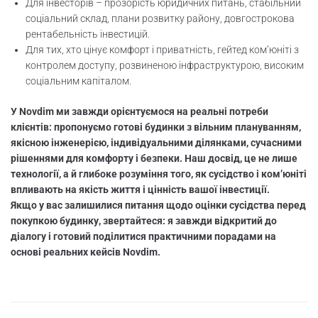
Для інвесторів – прозорість юридичних питань, стабільний
соціальний склад, плани розвитку району, довгострокова
рентабельність інвестицій.
Для тих, хто цінує комфорт і приватність, гейтед ком’юніті з
контролем доступу, розвиненою інфраструктурою, високим
соціальним капіталом.
У Novdim ми завжди орієнтуємося на реальні потреби
клієнтів: пропонуємо готові будинки з вільним плануванням,
якісною інженерією, індивідуальними ділянками, сучасними
рішеннями для комфорту і безпеки. Наш досвід, це не лише
технології, а й глибоке розуміння того, як сусідство і ком’юніті
впливають на якість життя і цінність вашої інвестиції.
Якщо у вас залишилися питання щодо оцінки сусідства перед
покупкою будинку, звертайтеся: я завжди відкритий до
діалогу і готовий поділитися практичними порадами на
основі реальних кейсів Novdim.