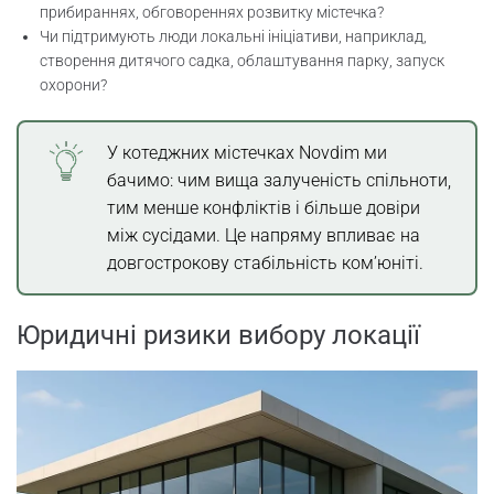
прибираннях, обговореннях розвитку містечка?
Чи підтримують люди локальні ініціативи, наприклад,
створення дитячого садка, облаштування парку, запуск
охорони?
У котеджних містечках Novdim ми
бачимо: чим вища залученість спільноти,
тим менше конфліктів і більше довіри
між сусідами. Це напряму впливає на
довгострокову стабільність ком’юніті.
Юридичні ризики вибору локації